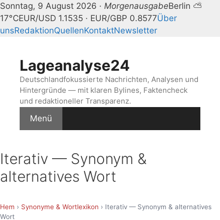
Sonntag, 9 August 2026 ·
Morgenausgabe
Berlin ⛅
17°C
EUR/USD 1.1535 · EUR/GBP 0.8577
Über
uns
Redaktion
Quellen
Kontakt
Newsletter
Zum
Inhalt
Lageanalyse24
springen
Deutschlandfokussierte Nachrichten, Analysen und
Hintergründe — mit klaren Bylines, Faktencheck
und redaktioneller Transparenz.
Menü
Iterativ — Synonym &
alternatives Wort
Hem
›
Synonyme & Wortlexikon
› Iterativ — Synonym & alternatives
Wort