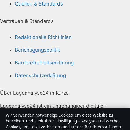
Quellen & Standards
Vertrauen & Standards
Redaktionelle Richtlinien
Berichtigungspolitik
Barrierefreiheitserklärung
Datenschutzerklärung
Über Lageanalyse24 in Kürze
Lageanalyse24 ist ein unabhängiger digitaler
Nachrichtenanbieter mit Fokus auf Politik, Wirtschaft,
Wir verwenden notwendige Cookies, um diese Website zu
Technik und Gesellschaft in Deutschland. Jeder Artikel
betreiben, und – mit Ihrer Einwilligung – Analyse- und Werbe-
Cookies, um sie zu verbessern und unsere Berichterstattung zu
trägt eine Byline, wird von einem Redakteur geprüft