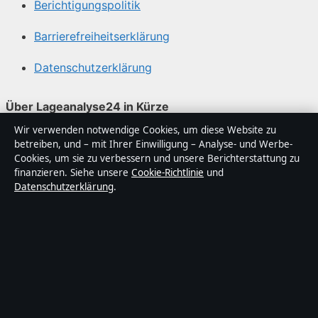
Berichtigungspolitik
Barrierefreiheitserklärung
Datenschutzerklärung
Über Lageanalyse24 in Kürze
Wir verwenden notwendige Cookies, um diese Website zu
Lageanalyse24 ist ein unabhängiger digitaler
betreiben, und – mit Ihrer Einwilligung – Analyse- und Werbe-
Nachrichtenanbieter mit Fokus auf Politik, Wirtschaft,
Cookies, um sie zu verbessern und unsere Berichterstattung zu
Technik und Gesellschaft in Deutschland. Jeder Artikel
finanzieren. Siehe unsere
Cookie-Richtlinie
und
Datenschutzerklärung
.
trägt eine Byline, wird von einem Redakteur geprüft und
vor der Veröffentlichung faktengecheckt.
Die Inhalte dienen ausschließlich der allgemeinen
Information. Allgemeine Anfragen:
info@lageanalyse24.de
. Berichtigungen:
corrections@lageanalyse24.de
.