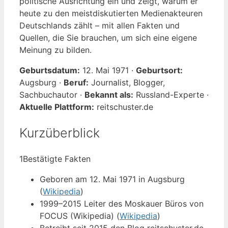
politische Ausrichtung ein und zeigt, warum er
heute zu den meistdiskutierten Medienakteuren
Deutschlands zählt – mit allen Fakten und
Quellen, die Sie brauchen, um sich eine eigene
Meinung zu bilden.
Geburtsdatum:
12. Mai 1971 ·
Geburtsort:
Augsburg ·
Beruf:
Journalist, Blogger,
Sachbuchautor ·
Bekannt als:
Russland-Experte ·
Aktuelle Plattform:
reitschuster.de
Kurzüberblick
1
Bestätigte Fakten
Geboren am 12. Mai 1971 in Augsburg
(
Wikipedia
)
1999–2015 Leiter des Moskauer Büros von
FOCUS (Wikipedia) (
Wikipedia
)