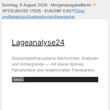
Sonntag, 9 August 2026 ·
Morgenausgabe
Berlin
16°C
EUR/USD 1.1535 · EUR/GBP 0.8577
Über
uns
Redaktion
Quellen
Kontakt
Newsletter
Zum
Inhalt
springen
Lageanalyse24
Deutschlandfokussierte Nachrichten, Analysen
und Hintergründe — mit klaren Bylines,
Faktencheck und redaktioneller Transparenz.
Menü