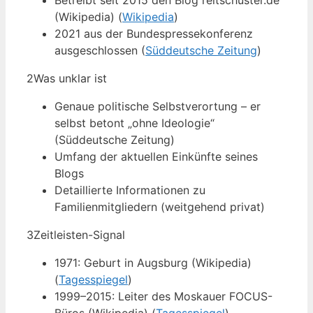
Betreibt seit 2015 den Blog reitschuster.de
(Wikipedia) (
Wikipedia
)
2021 aus der Bundespressekonferenz
ausgeschlossen (
Süddeutsche Zeitung
)
2
Was unklar ist
Genaue politische Selbstverortung – er
selbst betont „ohne Ideologie“
(Süddeutsche Zeitung)
Umfang der aktuellen Einkünfte seines
Blogs
Detaillierte Informationen zu
Familienmitgliedern (weitgehend privat)
3
Zeitleisten-Signal
1971: Geburt in Augsburg (Wikipedia)
(
Tagesspiegel
)
1999–2015: Leiter des Moskauer FOCUS-