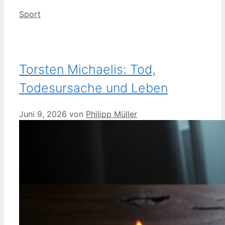
Kategorien
Sport
Torsten Michaelis: Tod,
Todesursache und Leben
Juni 9, 2026
von
Philipp Müller