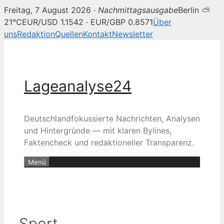
Freitag, 7 August 2026 ·
Nachmittagsausgabe
Berlin ⛅
21°C
EUR/USD 1.1542 · EUR/GBP 0.8571
Über
uns
Redaktion
Quellen
Kontakt
Newsletter
Zum
Inhalt
springen
Lageanalyse24
Deutschlandfokussierte Nachrichten, Analysen
und Hintergründe — mit klaren Bylines,
Faktencheck und redaktioneller Transparenz.
Menü
Sport