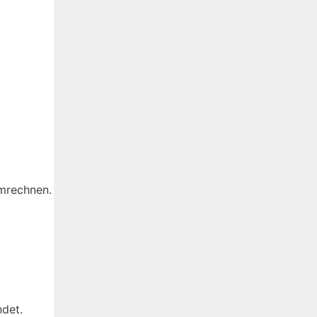
umrechnen.
ndet.