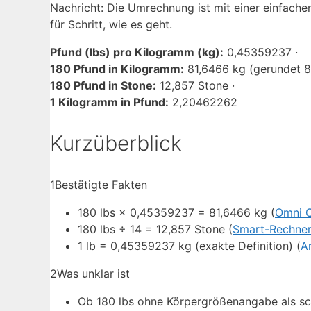
Nachricht: Die Umrechnung ist mit einer einfachen 
für Schritt, wie es geht.
Pfund (lbs) pro Kilogramm (kg):
0,45359237 ·
180 Pfund in Kilogramm:
81,6466 kg (gerundet 81
180 Pfund in Stone:
12,857 Stone ·
1 Kilogramm in Pfund:
2,20462262
Kurzüberblick
1
Bestätigte Fakten
180 lbs × 0,45359237 = 81,6466 kg (
Omni C
180 lbs ÷ 14 = 12,857 Stone (
Smart-Rechner
1 lb = 0,45359237 kg (exakte Definition) (
A
2
Was unklar ist
Ob 180 lbs ohne Körpergrößenangabe als sc