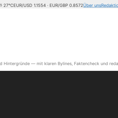
 ⛅ 27°C
EUR/USD 1.1554 · EUR/GBP 0.8572
Über uns
Redakti
d Hintergründe — mit klaren Bylines, Faktencheck und reda