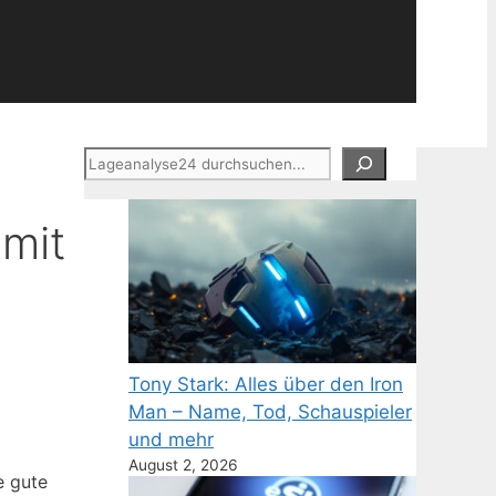
Suchen
 mit
Tony Stark: Alles über den Iron
Man – Name, Tod, Schauspieler
und mehr
August 2, 2026
e gute