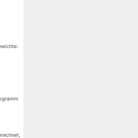
ewichte:
ilogramm
mrechnet,