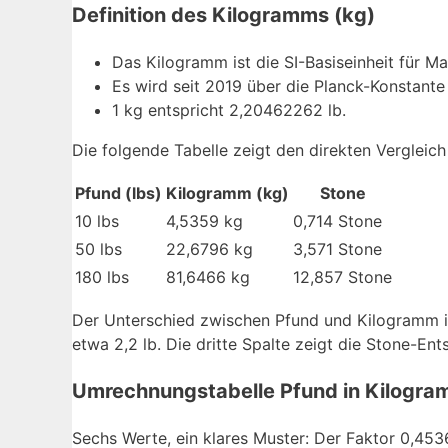
Definition des Kilogramms (kg)
Das Kilogramm ist die SI-Basiseinheit für M
Es wird seit 2019 über die Planck-Konstante 
1 kg entspricht 2,20462262 lb.
Die folgende Tabelle zeigt den direkten Verglei
Pfund (lbs)
Kilogramm (kg)
Stone
10 lbs
4,5359 kg
0,714 Stone
50 lbs
22,6796 kg
3,571 Stone
180 lbs
81,6466 kg
12,857 Stone
Der Unterschied zwischen Pfund und Kilogramm is
etwa 2,2 lb. Die dritte Spalte zeigt die Stone-Ent
Umrechnungstabelle Pfund in Kilogr
Sechs Werte, ein klares Muster: Der Faktor 0,45