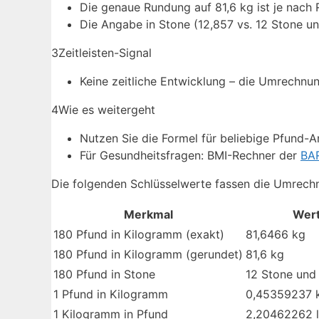
Die genaue Rundung auf 81,6 kg ist je nach 
Die Angabe in Stone (12,857 vs. 12 Stone u
3
Zeitleisten-Signal
Keine zeitliche Entwicklung – die Umrechnung
4
Wie es weitergeht
Nutzen Sie die Formel für beliebige Pfund-
Für Gesundheitsfragen: BMI-Rechner der
BA
Die folgenden Schlüsselwerte fassen die Umrec
Merkmal
Wer
180 Pfund in Kilogramm (exakt)
81,6466 kg
180 Pfund in Kilogramm (gerundet)
81,6 kg
180 Pfund in Stone
12 Stone und
1 Pfund in Kilogramm
0,45359237 
1 Kilogramm in Pfund
2,20462262 