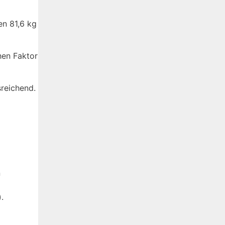
en 81,6 kg
hen Faktor
sreichend.
n
).