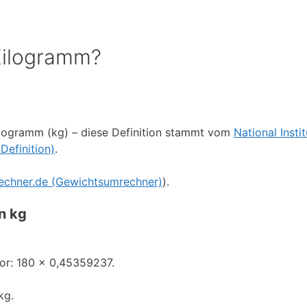
 Kilogramm?
ilogramm (kg) – diese Definition stammt vom
National Insti
Definition)
.
echner.de (Gewichtsumrechner)
).
in kg
or: 180 × 0,45359237.
kg.