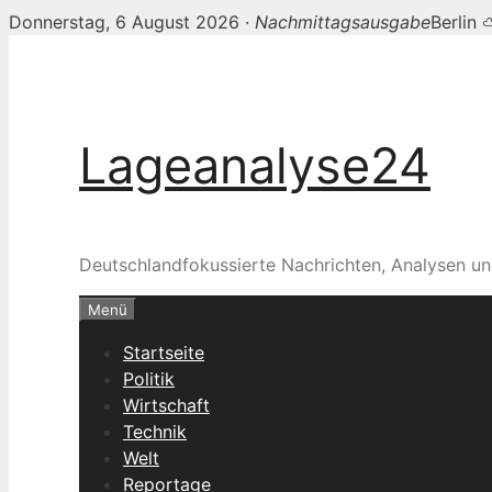
Donnerstag, 6 August 2026 ·
Nachmittagsausgabe
Berlin
Zum
Inhalt
springen
Lageanalyse24
Deutschlandfokussierte Nachrichten, Analysen un
Menü
Startseite
Politik
Wirtschaft
Technik
Welt
Reportage