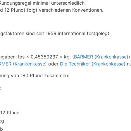
Rundungsregel minimal unterschiedlich.
nd 12 Pfund) folgt verschiedenen Konventionen.
sfaktoren sind seit 1959 international festgelegt.
Angaben: lbs × 0,45359237 = kg. (
BARMER (Krankenkasse)
)
RMER (Krankenkasse)
oder
Die Techniker (Krankenkasse)
nu
hnung von 180 Pfund zusammen:
t
 12 Pfund
kg
lb