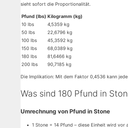
sieht sofort die Proportionalität.
Pfund (lbs)
Kilogramm (kg)
10 lbs
4,5359 kg
50 lbs
22,6796 kg
100 lbs
45,3592 kg
150 lbs
68,0389 kg
180 lbs
81,6466 kg
200 lbs
90,7185 kg
Die Implikation: Mit dem Faktor 0,4536 kann jed
Was sind 180 Pfund in Sto
Umrechnung von Pfund in Stone
1 Stone = 14 Pfund – diese Einheit wird vor 