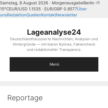
Samstag, 8 August 2026 ·
Morgenausgabe
Berlin ⛅
15°C
EUR/USD 1.1535 · EUR/GBP 0.8577
Über
uns
Redaktion
Quellen
Kontakt
Newsletter
Zum
Inhalt
Lageanalyse24
springen
Deutschlandfokussierte Nachrichten, Analysen und
Hintergründe — mit klaren Bylines, Faktencheck
und redaktioneller Transparenz.
Menü
Reportage