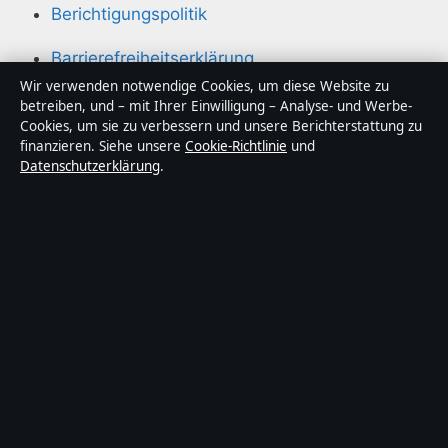
Berichtigungspolitik
Barrierefreiheitserklärung
Wir verwenden notwendige Cookies, um diese Website zu
Datenschutzerklärung
betreiben, und – mit Ihrer Einwilligung – Analyse- und Werbe-
Cookies, um sie zu verbessern und unsere Berichterstattung zu
finanzieren. Siehe unsere
Cookie-Richtlinie
und
Über Lageanalyse24 in Kürze
Datenschutzerklärung
.
Lageanalyse24 ist ein unabhängiger digitaler
Nachrichtenanbieter mit Fokus auf Politik, Wirtschaft,
Technik und Gesellschaft in Deutschland. Jeder Artikel
trägt eine Byline, wird von einem Redakteur geprüft
und vor der Veröffentlichung faktengecheckt.
Die Inhalte dienen ausschließlich der allgemeinen
Information. Allgemeine Anfragen:
info@lageanalyse24.de
. Berichtigungen: