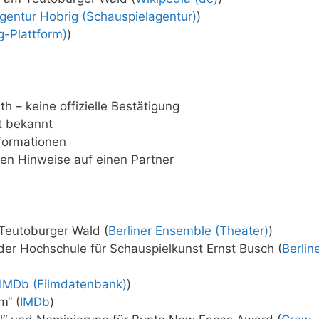
gentur Hobrig (Schauspielagentur)
)
g-Plattform)
)
h – keine offizielle Bestätigung
ht bekannt
nformationen
hen Hinweise auf einen Partner
 Teutoburger Wald (
Berliner Ensemble (Theater)
)
er Hochschule für Schauspielkunst Ernst Busch (
Berlin
IMDb (Filmdatenbank)
)
m“ (
IMDb
)