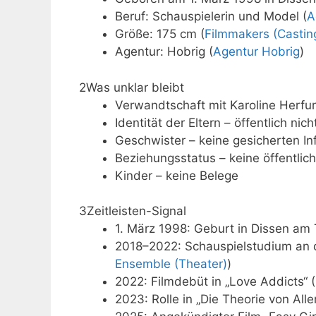
Beruf: Schauspielerin und Model (
A
Größe: 175 cm (
Filmmakers (Castin
Agentur: Hobrig (
Agentur Hobrig
)
2
Was unklar bleibt
Verwandtschaft mit Karoline Herfurt
Identität der Eltern – öffentlich nic
Geschwister – keine gesicherten I
Beziehungsstatus – keine öffentlic
Kinder – keine Belege
3
Zeitleisten-Signal
1. März 1998: Geburt in Dissen am
2018–2022: Schauspielstudium an d
Ensemble (Theater)
)
2022: Filmdebüt in „Love Addicts“ (
2023: Rolle in „Die Theorie von Alle