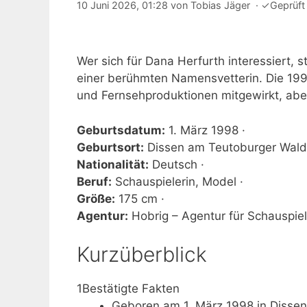
10 Juni 2026, 01:28
von
Tobias Jäger
·
✓
Geprüft
Wer sich für Dana Herfurth interessiert, 
einer berühmten Namensvetterin. Die 199
und Fernsehproduktionen mitgewirkt, aber
Geburtsdatum:
1. März 1998 ·
Geburtsort:
Dissen am Teutoburger Wald
Nationalität:
Deutsch ·
Beruf:
Schauspielerin, Model ·
Größe:
175 cm ·
Agentur:
Hobrig – Agentur für Schauspiel
Kurzüberblick
1
Bestätigte Fakten
Geboren am 1. März 1998 in Dissen