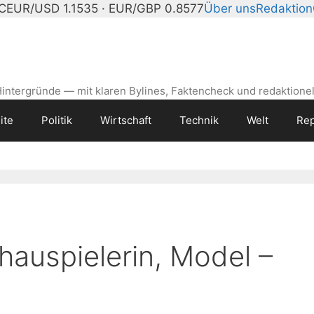
°C
EUR/USD 1.1535 · EUR/GBP 0.8577
Über uns
Redaktion
intergründe — mit klaren Bylines, Faktencheck und redaktionel
ite
Politik
Wirtschaft
Technik
Welt
Rep
hauspielerin, Model –