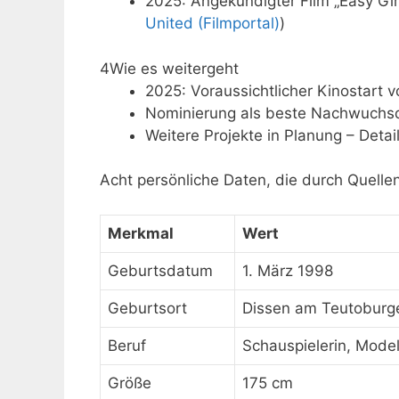
2025: Angekündigter Film „Easy Gi
United (Filmportal)
)
4
Wie es weitergeht
2025: Voraussichtlicher Kinostart v
Nominierung als beste Nachwuchsd
Weitere Projekte in Planung – Detail
Acht persönliche Daten, die durch Quellen
Merkmal
Wert
Geburtsdatum
1. März 1998
Geburtsort
Dissen am Teutoburg
Beruf
Schauspielerin, Mode
Größe
175 cm