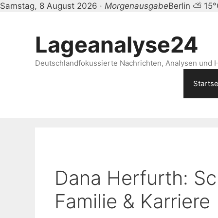
Samstag, 8 August 2026 ·
Morgenausgabe
Berlin ⛅ 15
Zum
Inhalt
Lageanalyse24
springen
Deutschlandfokussierte Nachrichten, Analysen und H
Startse
Dana Herfurth: Sc
Familie & Karriere