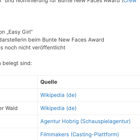
rl“ und Nominierung für Bunte New Faces Award (
Crew
on „Easy Girl“
arstellerin beim Bunte New Faces Award
s noch nicht veröffentlicht
 belegt sind:
Quelle
Wikipedia (de)
er Wald
Wikipedia (de)
l
Agentur Hobrig (Schauspielagentur)
Filmmakers (Casting-Plattform)