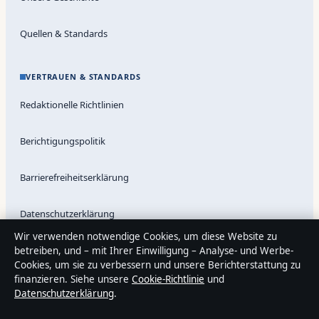
Quellen & Standards
VERTRAUEN & STANDARDS
Redaktionelle Richtlinien
Berichtigungspolitik
Barrierefreiheitserklärung
Datenschutzerklärung
Wir verwenden notwendige Cookies, um diese Website zu
betreiben, und – mit Ihrer Einwilligung – Analyse- und Werbe-
Cookies, um sie zu verbessern und unsere Berichterstattung zu
Über Lageanalyse24 in Kürze
finanzieren. Siehe unsere
Cookie-Richtlinie
und
Lageanalyse24 ist ein unabhängiger digitaler Nachrichtenanbieter
Datenschutzerklärung
.
mit Fokus auf Politik, Wirtschaft, Technik und Gesellschaft in