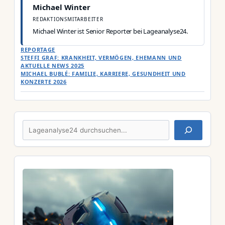
Michael Winter
REDAKTIONSMITARBEITER
Michael Winter ist Senior Reporter bei Lageanalyse24.
KATEGORIEN
REPORTAGE
STEFFI GRAF: KRANKHEIT, VERMÖGEN, EHEMANN UND
AKTUELLE NEWS 2025
MICHAEL BUBLÉ: FAMILIE, KARRIERE, GESUNDHEIT UND
KONZERTE 2026
Suchen