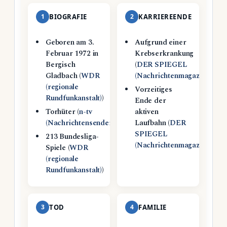
1
BIOGRAFIE
2
KARRIEREENDE
Geboren am 3.
Aufgrund einer
Februar 1972 in
Krebserkrankung
Bergisch
(
DER SPIEGEL
Gladbach (
WDR
(Nachrichtenmagazin)
)
(regionale
Vorzeitiges
Rundfunkanstalt)
)
Ende der
Torhüter (
n-tv
aktiven
(Nachrichtensender)
)
Laufbahn (
DER
SPIEGEL
213 Bundesliga-
(Nachrichtenmagazin)
)
Spiele (
WDR
(regionale
Rundfunkanstalt)
)
3
TOD
4
FAMILIE