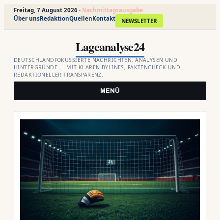
Freitag, 7 August 2026 ·
Nachmittagsausgabe
Über uns
Redaktion
Quellen
Kontakt
NEWSLETTER
Zum
Lageanalyse24
Inhalt
springen
DEUTSCHLANDFOKUSSIERTE NACHRICHTEN, ANALYSEN UND
HINTERGRÜNDE — MIT KLAREN BYLINES, FAKTENCHECK UND
REDAKTIONELLER TRANSPARENZ.
MENÜ