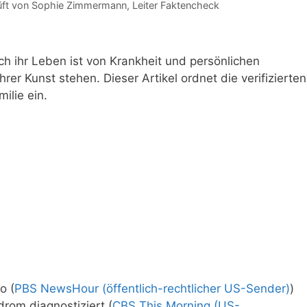
üft von
Sophie Zimmermann
, Leiter Faktencheck
och ihr Leben ist von Krankheit und persönlichen
er Kunst stehen. Dieser Artikel ordnet die verifizierten
ilie ein.
o (
PBS NewsHour (öffentlich-rechtlicher US-Sender)
)
rom diagnostiziert (
CBS This Morning (US-