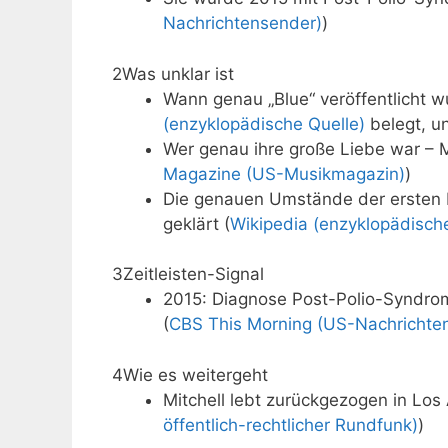
Nachrichtensender)
)
2
Was unklar ist
Wann genau „Blue“ veröffentlicht 
(enzyklopädische Quelle)
belegt, u
Wer genau ihre große Liebe war – 
Magazine (US-Musikmagazin)
)
Die genauen Umstände der ersten 
geklärt (
Wikipedia (enzyklopädische
3
Zeitleisten-Signal
2015: Diagnose Post-Polio-Syndrom
(
CBS This Morning (US-Nachrichte
4
Wie es weitergeht
Mitchell lebt zurückgezogen in Los
öffentlich-rechtlicher Rundfunk)
)