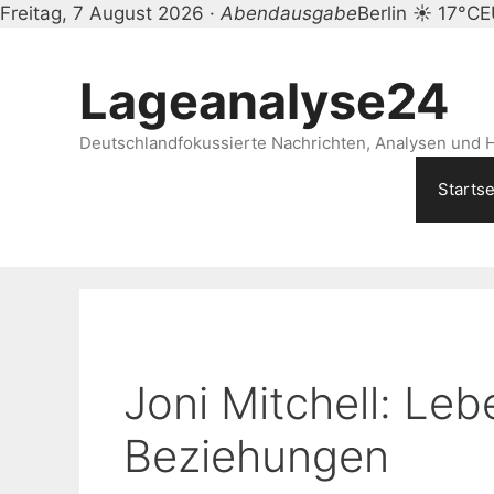
Freitag, 7 August 2026 ·
Abendausgabe
Berlin ☀ 17°C
E
Zum
Inhalt
Lageanalyse24
springen
Deutschlandfokussierte Nachrichten, Analysen und H
Startse
Joni Mitchell: Le
Beziehungen