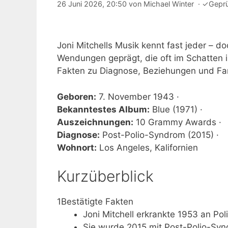
26 Juni 2026, 20:50
von
Michael Winter
·
✓
Gepr
Joni Mitchells Musik kennt fast jeder – d
Wendungen geprägt, die oft im Schatten ihr
Fakten zu Diagnose, Beziehungen und Fam
Geboren:
7. November 1943 ·
Bekanntestes Album:
Blue (1971) ·
Auszeichnungen:
10 Grammy Awards ·
Diagnose:
Post-Polio-Syndrom (2015) ·
Wohnort:
Los Angeles, Kalifornien
Kurzüberblick
1
Bestätigte Fakten
Joni Mitchell erkrankte 1953 an Poli
Sie wurde 2015 mit Post-Polio-Synd