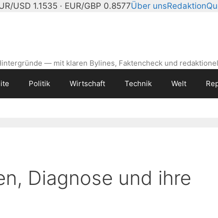
UR/USD 1.1535 · EUR/GBP 0.8577
Über uns
Redaktion
Qu
intergründe — mit klaren Bylines, Faktencheck und redaktionel
ite
Politik
Wirtschaft
Technik
Welt
Rep
ben, Diagnose und ihre