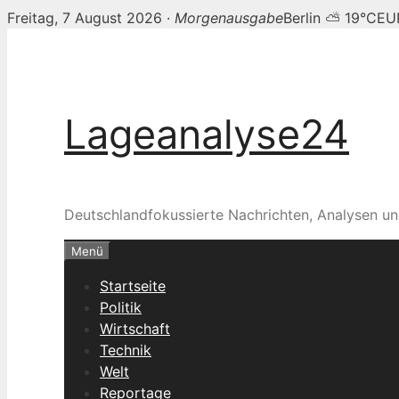
Freitag, 7 August 2026 ·
Morgenausgabe
Berlin ⛅ 19°C
EU
Zum
Inhalt
springen
Lageanalyse24
Deutschlandfokussierte Nachrichten, Analysen un
Menü
Startseite
Politik
Wirtschaft
Technik
Welt
Reportage