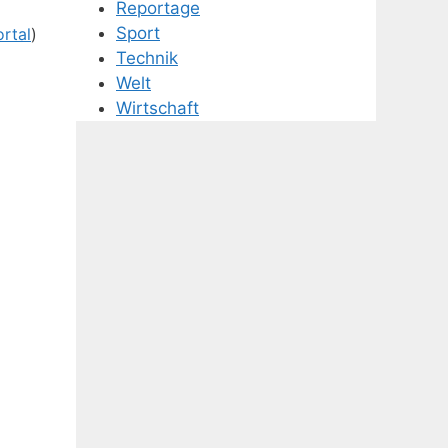
Reportage
Sport
ortal
)
Technik
)
Welt
Wirtschaft