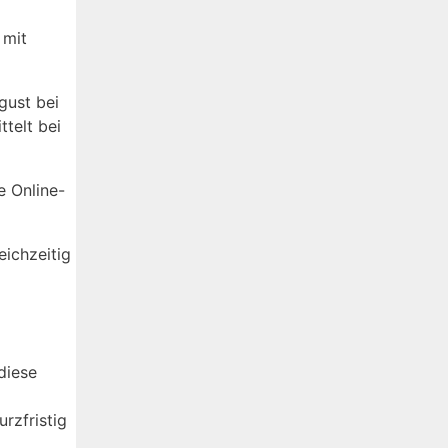
 mit
gust bei
ttelt bei
e Online-
eichzeitig
diese
urzfristig