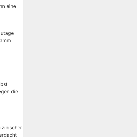
nn eine
zutage
ndamm
lbst
egen die
zinischer
erdacht