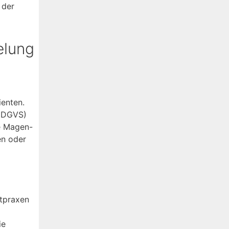
 der
elung
ienten.
 (DGVS)
ie Magen-
en oder
atpraxen
ie