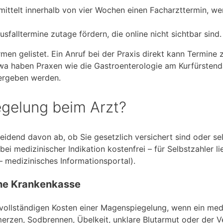
mittelt innerhalb von vier Wochen einen Facharzttermin, we
sfalltermine zutage fördern, die online nicht sichtbar sind.
rmen gelistet. Ein Anruf bei der Praxis direkt kann Termine 
in etwa haben Praxen wie die Gastroenterologie am Kurfürste
vergeben werden.
gelung beim Arzt?
idend davon ab, ob Sie gesetzlich versichert sind oder se
ei medizinischer Indikation kostenfrei – für Selbstzahler li
 medizinisches Informationsportal).
che Krankenkasse
ollständigen Kosten einer Magenspiegelung, wenn ein medi
rzen, Sodbrennen, Übelkeit, unklare Blutarmut oder der V