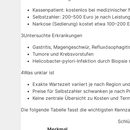
Kassenpatient: kostenlos bei medizinischer 
Selbstzahler: 200–500 Euro je nach Leistun
Narkose (Sedierung) kostet etwa 100–200 Eu
3
Untersuchte Erkrankungen
Gastritis, Magengeschwür, Refluxösophagiti
Tumore und Krebsvorstufen
Helicobacter-pylori-Infektion durch Biopsie
4
Was unklar ist
Exakte Wartezeit variiert je nach Region und
Preise für Selbstzahler schwanken je nach P
Keine zentrale Übersicht zu Kosten und Term
Die folgende Tabelle fasst die wichtigsten Ken
Schlü
Merkmal