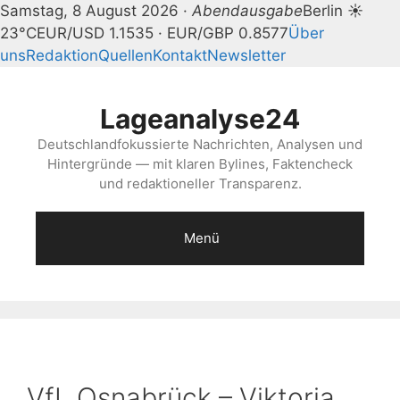
Samstag, 8 August 2026 ·
Abendausgabe
Berlin ☀
23°C
EUR/USD 1.1535 · EUR/GBP 0.8577
Über
uns
Redaktion
Quellen
Kontakt
Newsletter
Zum
Inhalt
Lageanalyse24
springen
Deutschlandfokussierte Nachrichten, Analysen und
Hintergründe — mit klaren Bylines, Faktencheck
und redaktioneller Transparenz.
Menü
VfL Osnabrück – Viktoria