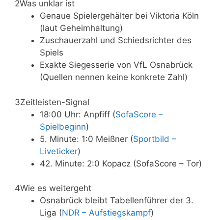
2
Was unklar ist
Genaue Spielergehälter bei Viktoria Köln
(laut Geheimhaltung)
Zuschauerzahl und Schiedsrichter des
Spiels
Exakte Siegesserie von VfL Osnabrück
(Quellen nennen keine konkrete Zahl)
3
Zeitleisten-Signal
18:00 Uhr: Anpfiff (
SofaScore –
Spielbeginn
)
5. Minute: 1:0 Meißner (
Sportbild –
Liveticker
)
42. Minute: 2:0 Kopacz (SofaScore – Tor)
4
Wie es weitergeht
Osnabrück bleibt Tabellenführer der 3.
Liga (
NDR – Aufstiegskampf
)