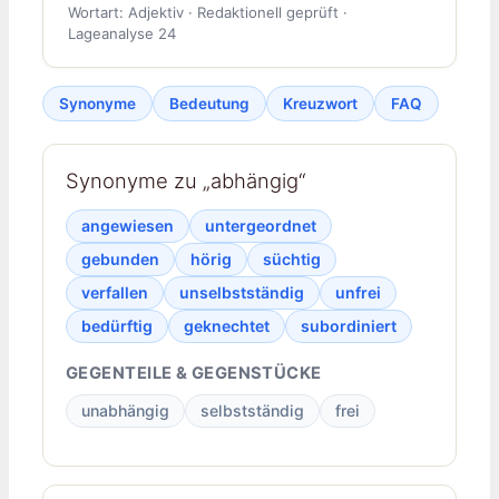
Wortart: Adjektiv · Redaktionell geprüft ·
Lageanalyse 24
Synonyme
Bedeutung
Kreuzwort
FAQ
Synonyme zu „abhängig“
angewiesen
untergeordnet
gebunden
hörig
süchtig
verfallen
unselbstständig
unfrei
bedürftig
geknechtet
subordiniert
GEGENTEILE & GEGENSTÜCKE
unabhängig
selbstständig
frei