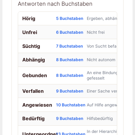
Antworten nach Buchstaben
Hörig
5 Buchstaben
Ergeben, abhängig
Unfrei
6 Buchstaben
Nicht frei
Süchtig
7 Buchstaben
Von Sucht befallen
Abhängig
8 Buchstaben
Nicht autonom
An eine Bindung
Gebunden
8 Buchstaben
gefesselt
Verfallen
9 Buchstaben
Einer Sache verfallen
Angewiesen
10 Buchstaben
Auf Hilfe angewiesen
Bedürftig
9 Buchstaben
Hilfsbedürftig
In der Hierarchie
Untergeordnet
13 Buchstaben