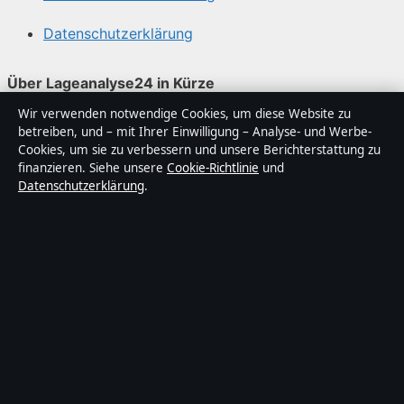
Datenschutzerklärung
Über Lageanalyse24 in Kürze
Wir verwenden notwendige Cookies, um diese Website zu
Lageanalyse24 ist ein unabhängiger digitaler
betreiben, und – mit Ihrer Einwilligung – Analyse- und Werbe-
Nachrichtenanbieter mit Fokus auf Politik, Wirtschaft,
Cookies, um sie zu verbessern und unsere Berichterstattung zu
Technik und Gesellschaft in Deutschland. Jeder Artikel
finanzieren. Siehe unsere
Cookie-Richtlinie
und
Datenschutzerklärung
.
trägt eine Byline, wird von einem Redakteur geprüft und
vor der Veröffentlichung faktengecheckt.
Die Inhalte dienen ausschließlich der allgemeinen
Information. Allgemeine Anfragen:
info@lageanalyse24.de
. Berichtigungen:
corrections@lageanalyse24.de
.
Herausgeber:
Lageanalyse2 Media Ltd., Valletta ·