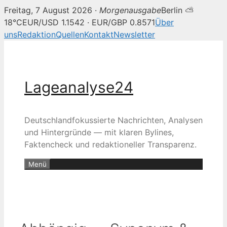
Freitag, 7 August 2026 ·
Morgenausgabe
Berlin ⛅
18°C
EUR/USD 1.1542 · EUR/GBP 0.8571
Über
uns
Redaktion
Quellen
Kontakt
Newsletter
Zum
Inhalt
springen
Lageanalyse24
Deutschlandfokussierte Nachrichten, Analysen
und Hintergründe — mit klaren Bylines,
Faktencheck und redaktioneller Transparenz.
Menü