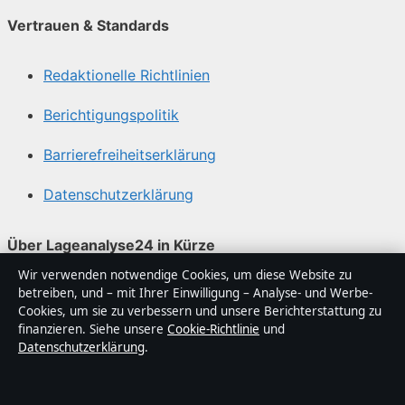
Vertrauen & Standards
Redaktionelle Richtlinien
Berichtigungspolitik
Barrierefreiheitserklärung
Datenschutzerklärung
Über Lageanalyse24 in Kürze
Wir verwenden notwendige Cookies, um diese Website zu
Lageanalyse24 ist ein unabhängiger digitaler
betreiben, und – mit Ihrer Einwilligung – Analyse- und Werbe-
Nachrichtenanbieter mit Fokus auf Politik, Wirtschaft,
Cookies, um sie zu verbessern und unsere Berichterstattung zu
Technik und Gesellschaft in Deutschland. Jeder Artikel
finanzieren. Siehe unsere
Cookie-Richtlinie
und
Datenschutzerklärung
.
trägt eine Byline, wird von einem Redakteur geprüft und
vor der Veröffentlichung faktengecheckt.