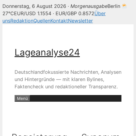
Donnerstag, 6 August 2026 ·
Morgenausgabe
Berlin
27°C
EUR/USD 1.1554 · EUR/GBP 0.8572
Über
uns
Redaktion
Quellen
Kontakt
Newsletter
Zum
Inhalt
springen
Lageanalyse24
Deutschlandfokussierte Nachrichten, Analysen
und Hintergründe — mit klaren Bylines,
Faktencheck und redaktioneller Transparenz.
Menü