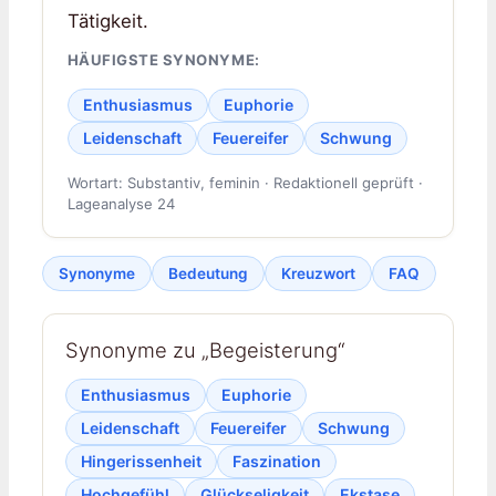
Tätigkeit.
HÄUFIGSTE SYNONYME:
Enthusiasmus
Euphorie
Leidenschaft
Feuereifer
Schwung
Wortart: Substantiv, feminin · Redaktionell geprüft ·
Lageanalyse 24
Synonyme
Bedeutung
Kreuzwort
FAQ
Synonyme zu „Begeisterung“
Enthusiasmus
Euphorie
Leidenschaft
Feuereifer
Schwung
Hingerissenheit
Faszination
Hochgefühl
Glückseligkeit
Ekstase