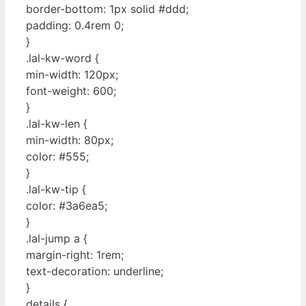
border-bottom: 1px solid #ddd;
padding: 0.4rem 0;
}
.lal-kw-word {
min-width: 120px;
font-weight: 600;
}
.lal-kw-len {
min-width: 80px;
color: #555;
}
.lal-kw-tip {
color: #3a6ea5;
}
.lal-jump a {
margin-right: 1rem;
text-decoration: underline;
}
details {