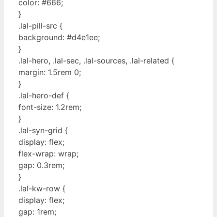
color: #666;
}
.lal-pill-src {
background: #d4e1ee;
}
.lal-hero, .lal-sec, .lal-sources, .lal-related {
margin: 1.5rem 0;
}
.lal-hero-def {
font-size: 1.2rem;
}
.lal-syn-grid {
display: flex;
flex-wrap: wrap;
gap: 0.3rem;
}
.lal-kw-row {
display: flex;
gap: 1rem;