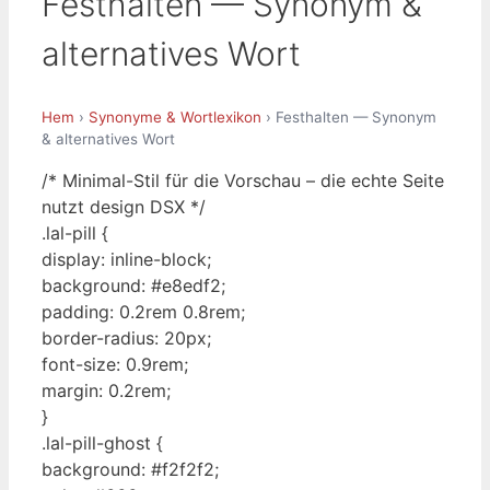
Festhalten — Synonym &
alternatives Wort
Hem
›
Synonyme & Wortlexikon
› Festhalten — Synonym
& alternatives Wort
/* Minimal-Stil für die Vorschau – die echte Seite
nutzt design DSX */
.lal-pill {
display: inline-block;
background: #e8edf2;
padding: 0.2rem 0.8rem;
border-radius: 20px;
font-size: 0.9rem;
margin: 0.2rem;
}
.lal-pill-ghost {
background: #f2f2f2;