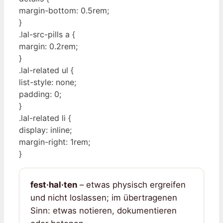
margin-bottom: 0.5rem;
}
.lal-src-pills a {
margin: 0.2rem;
}
.lal-related ul {
list-style: none;
padding: 0;
}
.lal-related li {
display: inline;
margin-right: 1rem;
}
fest·hal·ten
– etwas physisch ergreifen
und nicht loslassen; im übertragenen
Sinn: etwas notieren, dokumentieren