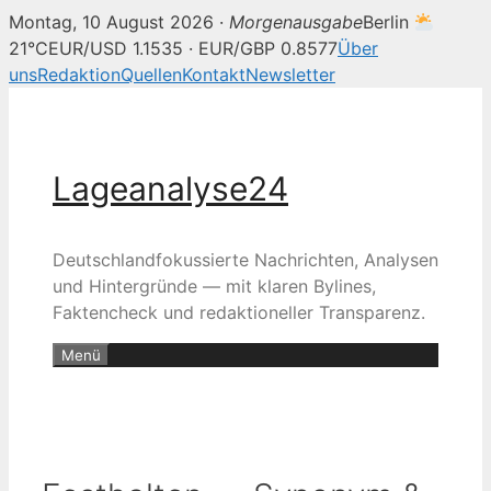
Montag, 10 August 2026 ·
Morgenausgabe
Berlin
21°C
EUR/USD 1.1535 · EUR/GBP 0.8577
Über
uns
Redaktion
Quellen
Kontakt
Newsletter
Zum
Inhalt
springen
Lageanalyse24
Deutschlandfokussierte Nachrichten, Analysen
und Hintergründe — mit klaren Bylines,
Faktencheck und redaktioneller Transparenz.
Menü