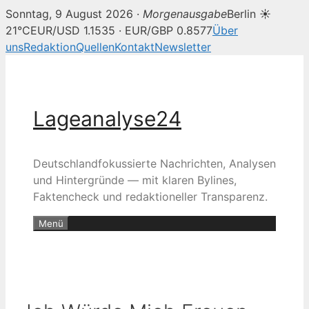
Sonntag, 9 August 2026 ·
Morgenausgabe
Berlin ☀
21°C
EUR/USD 1.1535 · EUR/GBP 0.8577
Über
uns
Redaktion
Quellen
Kontakt
Newsletter
Zum
Inhalt
springen
Lageanalyse24
Deutschlandfokussierte Nachrichten, Analysen
und Hintergründe — mit klaren Bylines,
Faktencheck und redaktioneller Transparenz.
Menü