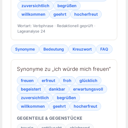
zuversichtlich
begrüßen
willkommen
geehrt
hocherfreut
Wortart: Verbphrase · Redaktionell geprüft ·
Lageanalyse 24
Synonyme
Bedeutung
Kreuzwort
FAQ
Synonyme zu „ich würde mich freuen“
freuen
erfreut
froh
glücklich
begeistert
dankbar
erwartungsvoll
zuversichtlich
begrüßen
willkommen
geehrt
hocherfreut
GEGENTEILE & GEGENSTÜCKE
traurig
enttäuscht
ablehnend