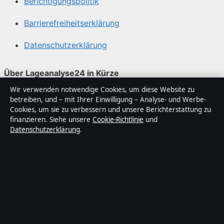
Berichtigungspolitik
Barrierefreiheitserklärung
Datenschutzerklärung
Über Lageanalyse24 in Kürze
Wir verwenden notwendige Cookies, um diese Website zu
Lageanalyse24 ist ein unabhängiger digitaler
betreiben, und – mit Ihrer Einwilligung – Analyse- und Werbe-
Nachrichtenanbieter mit Fokus auf Politik, Wirtschaft,
Cookies, um sie zu verbessern und unsere Berichterstattung zu
Technik und Gesellschaft in Deutschland. Jeder Artikel
finanzieren. Siehe unsere
Cookie-Richtlinie
und
Datenschutzerklärung
.
trägt eine Byline, wird von einem Redakteur geprüft und
vor der Veröffentlichung faktengecheckt.
Die Inhalte dienen ausschließlich der allgemeinen
Information. Allgemeine Anfragen:
info@lageanalyse24.de
. Berichtigungen:
corrections@lageanalyse24.de
.