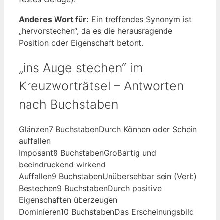
Anderes Wort für:
Ein treffendes Synonym ist
„hervorstechen“, da es die herausragende
Position oder Eigenschaft betont.
„ins Auge stechen“ im
Kreuzworträtsel – Antworten
nach Buchstaben
Glänzen
7 Buchstaben
Durch Können oder Schein
auffallen
Imposant
8 Buchstaben
Großartig und
beeindruckend wirkend
Auffallen
9 Buchstaben
Unübersehbar sein (Verb)
Bestechen
9 Buchstaben
Durch positive
Eigenschaften überzeugen
Dominieren
10 Buchstaben
Das Erscheinungsbild