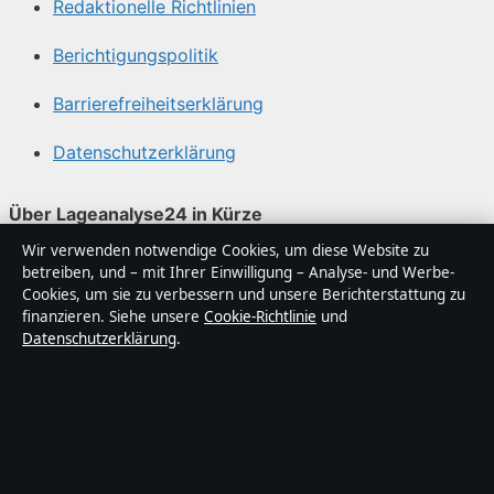
Redaktionelle Richtlinien
Berichtigungspolitik
Barrierefreiheitserklärung
Datenschutzerklärung
Über Lageanalyse24 in Kürze
Wir verwenden notwendige Cookies, um diese Website zu
Lageanalyse24 ist ein unabhängiger digitaler
betreiben, und – mit Ihrer Einwilligung – Analyse- und Werbe-
Nachrichtenanbieter mit Fokus auf Politik, Wirtschaft,
Cookies, um sie zu verbessern und unsere Berichterstattung zu
Technik und Gesellschaft in Deutschland. Jeder Artikel
finanzieren. Siehe unsere
Cookie-Richtlinie
und
Datenschutzerklärung
.
trägt eine Byline, wird von einem Redakteur geprüft und
vor der Veröffentlichung faktengecheckt.
Die Inhalte dienen ausschließlich der allgemeinen
Information. Allgemeine Anfragen:
info@lageanalyse24.de
. Berichtigungen: