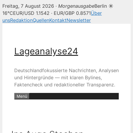
Freitag, 7 August 2026 ·
Morgenausgabe
Berlin ☀
16°C
EUR/USD 1.1542 · EUR/GBP 0.8571
Über
uns
Redaktion
Quellen
Kontakt
Newsletter
Zum
Inhalt
springen
Lageanalyse24
Deutschlandfokussierte Nachrichten, Analysen
und Hintergründe — mit klaren Bylines,
Faktencheck und redaktioneller Transparenz.
Menü