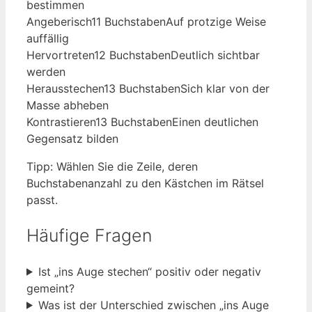
bestimmen
Angeberisch
11 Buchstaben
Auf protzige Weise
auffällig
Hervortreten
12 Buchstaben
Deutlich sichtbar
werden
Herausstechen
13 Buchstaben
Sich klar von der
Masse abheben
Kontrastieren
13 Buchstaben
Einen deutlichen
Gegensatz bilden
Tipp: Wählen Sie die Zeile, deren
Buchstabenanzahl zu den Kästchen im Rätsel
passt.
Häufige Fragen
Ist „ins Auge stechen“ positiv oder negativ
gemeint?
Was ist der Unterschied zwischen „ins Auge