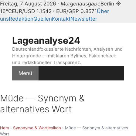
Freitag, 7 August 2026 ·
Morgenausgabe
Berlin ☀
16°C
EUR/USD 1.1542 · EUR/GBP 0.8571
Über
uns
Redaktion
Quellen
Kontakt
Newsletter
Zum
Inhalt
Lageanalyse24
springen
Deutschlandfokussierte Nachrichten, Analysen und
Hintergründe — mit klaren Bylines, Faktencheck
und redaktioneller Transparenz.
Menü
Müde — Synonym &
alternatives Wort
Hem
›
Synonyme & Wortlexikon
› Müde — Synonym & alternatives
Wort