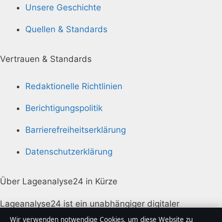
Unsere Geschichte
Quellen & Standards
Vertrauen & Standards
Redaktionelle Richtlinien
Berichtigungspolitik
Barrierefreiheitserklärung
Datenschutzerklärung
Über Lageanalyse24 in Kürze
Lageanalyse24 ist ein unabhängiger digitaler
Nachrichtenanbieter mit Fokus auf Politik, Wirtschaft,
Wir verwenden notwendige Cookies, um diese Website zu