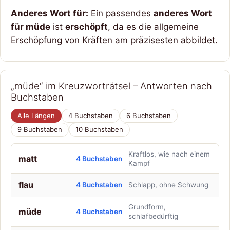
Anderes Wort für:
Ein passendes
anderes Wort
für müde
ist
erschöpft
, da es die allgemeine
Erschöpfung von Kräften am präzisesten abbildet.
„müde“ im Kreuzworträtsel – Antworten nach
Buchstaben
Alle Längen
4 Buchstaben
6 Buchstaben
9 Buchstaben
10 Buchstaben
Kraftlos, wie nach einem
matt
4 Buchstaben
Kampf
flau
4 Buchstaben
Schlapp, ohne Schwung
Grundform,
müde
4 Buchstaben
schlafbedürftig