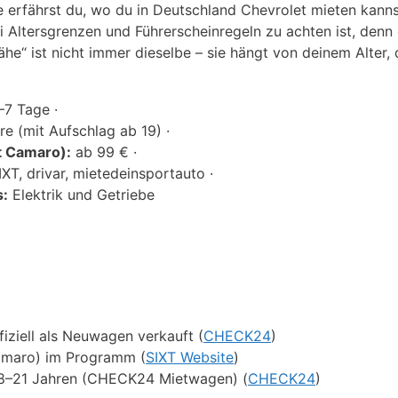
 erfährst du, wo du in Deutschland Chevrolet mieten kanns
Altersgrenzen und Führerscheinregeln zu achten ist, denn 
ähe“ ist nicht immer dieselbe – sie hängt von deinem Alter,
7 Tage ·
e (mit Aufschlag ab 19) ·
t Camaro):
ab 99 € ·
XT, drivar, mietedeinsportauto ·
s:
Elektrik und Getriebe
iziell als Neuwagen verkauft (
CHECK24
)
Camaro) im Programm (
SIXT Website
)
 18–21 Jahren (CHECK24 Mietwagen) (
CHECK24
)