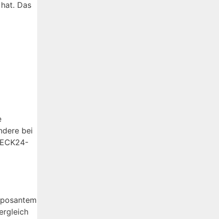
 hat. Das
e
ndere bei
CHECK24-
imposantem
ergleich