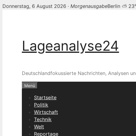
Donnerstag, 6 August 2026 ·
Morgenausgabe
Berlin ⛅ 23
Zum
Inhalt
springen
Lageanalyse24
Deutschlandfokussierte Nachrichten, Analysen un
Menü
Startseite
Politik
Wirtschaft
Technik
Welt
Reportage