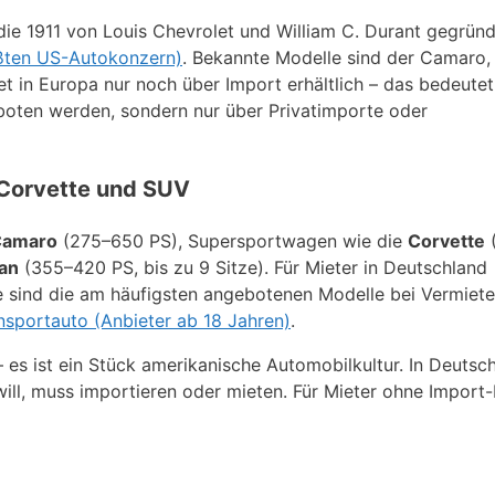
die 1911 von Louis Chevrolet und William C. Durant gegrün
ßten US-Autokonzern)
. Bekannte Modelle sind der Camaro,
et in Europa nur noch über Import erhältlich – das bedeutet
boten werden, sondern nur über Privatimporte oder
 Corvette und SUV
Camaro
(275–650 PS), Supersportwagen wie die
Corvette
an
(355–420 PS, bis zu 9 Sitze). Für Mieter in Deutschland
 sind die am häufigsten angebotenen Modelle bei Vermiete
nsportauto (Anbieter ab 18 Jahren)
.
 es ist ein Stück amerikanische Automobilkultur. In Deutsc
ill, muss importieren oder mieten. Für Mieter ohne Import-