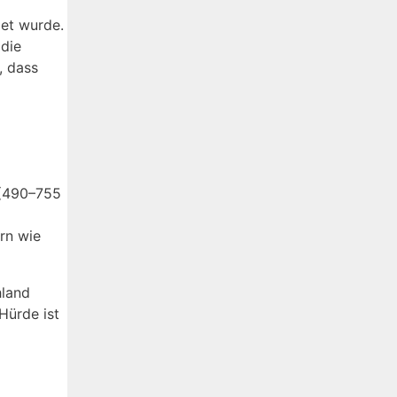
det wurde.
 die
, dass
(490–755
rn wie
hland
Hürde ist