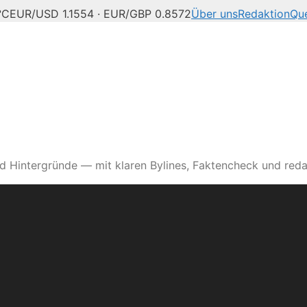
°C
EUR/USD 1.1554 · EUR/GBP 0.8572
Über uns
Redaktion
Que
d Hintergründe — mit klaren Bylines, Faktencheck und reda