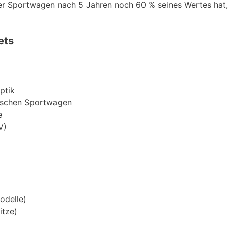
er Sportwagen nach 5 Jahren noch 60 % seines Wertes hat, 
ets
ptik
äischen Sportwagen
e
V)
odelle)
itze)