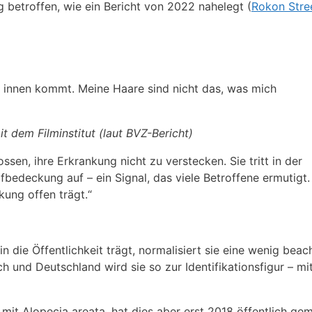
ng betroffen, wie ein Bericht von 2022 nahelegt (
Rokon Stre
n innen kommt. Meine Haare sind nicht das, was mich
t dem Filminstitut (laut BVZ-Bericht)
sen, ihre Erkrankung nicht zu verstecken. Sie tritt in der
bedeckung auf – ein Signal, das viele Betroffene ermutigt
kung offen trägt.“
 die Öffentlichkeit trägt, normalisiert sie eine wenig beac
 und Deutschland wird sie so zur Identifikationsfigur – mi
it Alopecia areata, hat dies aber erst 2018 öffentlich gem