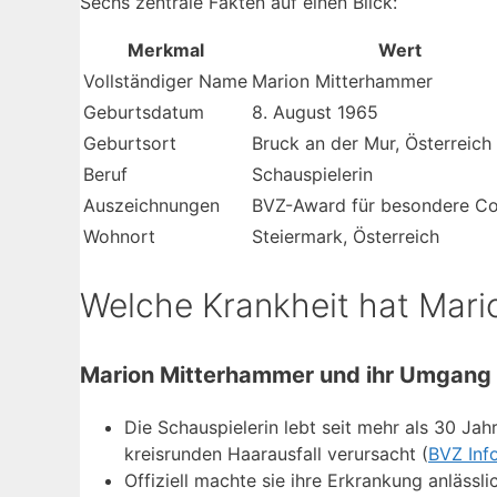
Sechs zentrale Fakten auf einen Blick:
Merkmal
Wert
Vollständiger Name
Marion Mitterhammer
Geburtsdatum
8. August 1965
Geburtsort
Bruck an der Mur, Österreich
Beruf
Schauspielerin
Auszeichnungen
BVZ-Award für besondere C
Wohnort
Steiermark, Österreich
Welche Krankheit hat Mar
Marion Mitterhammer und ihr Umgang 
Die Schauspielerin lebt seit mehr als 30 Ja
kreisrunden Haarausfall verursacht (
BVZ Inf
Offiziell machte sie ihre Erkrankung anlässl