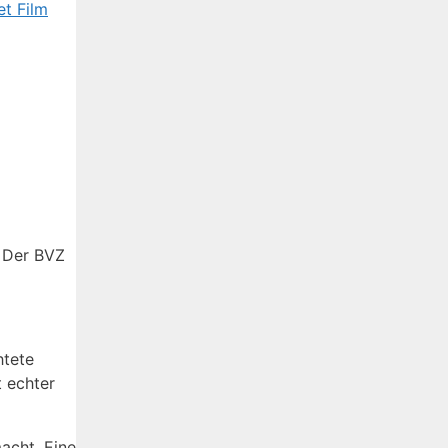
et Film
. Der BVZ
htete
t echter
acht. Eine