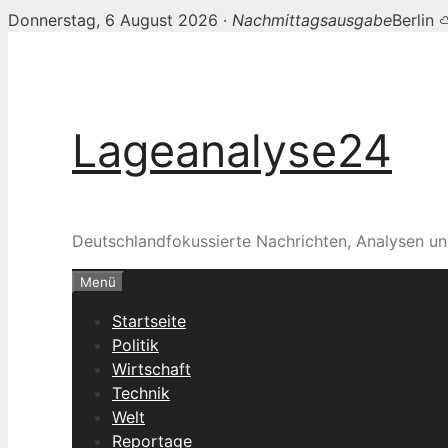
Donnerstag, 6 August 2026 ·
Nachmittagsausgabe
Berlin
Zum
Inhalt
springen
Lageanalyse24
Deutschlandfokussierte Nachrichten, Analysen un
Menü
Startseite
Politik
Wirtschaft
Technik
Welt
Reportage