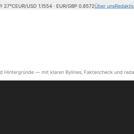
 ⛅ 27°C
EUR/USD 1.1554 · EUR/GBP 0.8572
Über uns
Redakti
d Hintergründe — mit klaren Bylines, Faktencheck und reda