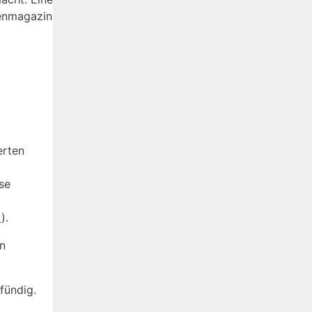
tenmagazin
erten
se
)
).
en
fündig.