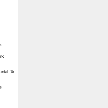
ds
und
onial für
s