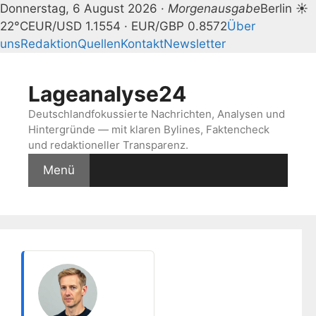
Donnerstag, 6 August 2026 ·
Morgenausgabe
Berlin ☀
22°C
EUR/USD 1.1554 · EUR/GBP 0.8572
Über
uns
Redaktion
Quellen
Kontakt
Newsletter
Zum
Inhalt
Lageanalyse24
springen
Deutschlandfokussierte Nachrichten, Analysen und
Hintergründe — mit klaren Bylines, Faktencheck
und redaktioneller Transparenz.
Menü