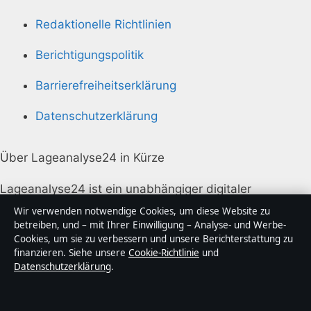
Redaktionelle Richtlinien
Berichtigungspolitik
Barrierefreiheitserklärung
Datenschutzerklärung
Über Lageanalyse24 in Kürze
Lageanalyse24 ist ein unabhängiger digitaler
Nachrichtenanbieter mit Fokus auf Politik, Wirtschaft,
Wir verwenden notwendige Cookies, um diese Website zu
Technik und Gesellschaft in Deutschland. Jeder Artikel
betreiben, und – mit Ihrer Einwilligung – Analyse- und Werbe-
Cookies, um sie zu verbessern und unsere Berichterstattung zu
trägt eine Byline, wird von einem Redakteur geprüft
finanzieren. Siehe unsere
Cookie-Richtlinie
und
und vor der Veröffentlichung faktengecheckt.
Datenschutzerklärung
.
Die Inhalte dienen ausschließlich der allgemeinen
Information. Allgemeine Anfragen: