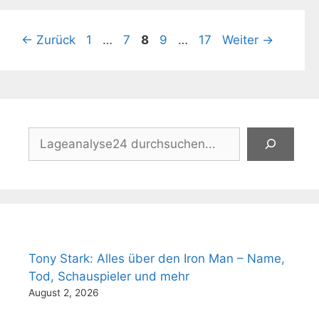
Seite
Seite
Seite
Seite
Seite
←
Zurück
1
…
7
8
9
…
17
Weiter
→
Suchen
Tony Stark: Alles über den Iron Man – Name,
Tod, Schauspieler und mehr
August 2, 2026