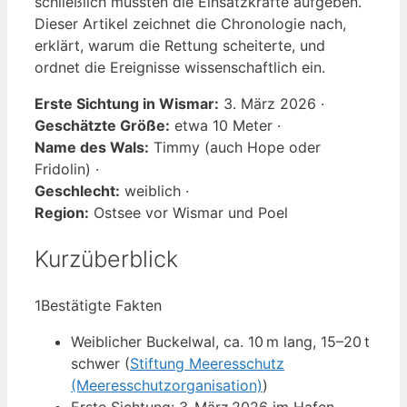
schließlich mussten die Einsatzkräfte aufgeben.
Dieser Artikel zeichnet die Chronologie nach,
erklärt, warum die Rettung scheiterte, und
ordnet die Ereignisse wissenschaftlich ein.
Erste Sichtung in Wismar:
3. März 2026 ·
Geschätzte Größe:
etwa 10 Meter ·
Name des Wals:
Timmy (auch Hope oder
Fridolin) ·
Geschlecht:
weiblich ·
Region:
Ostsee vor Wismar und Poel
Kurzüberblick
1
Bestätigte Fakten
Weiblicher Buckelwal, ca. 10 m lang, 15–20 t
schwer (
Stiftung Meeresschutz
(Meeresschutzorganisation)
)