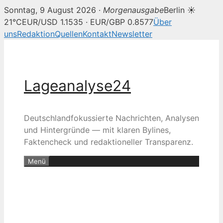
Sonntag, 9 August 2026 ·
Morgenausgabe
Berlin ☀
21°C
EUR/USD 1.1535 · EUR/GBP 0.8577
Über
uns
Redaktion
Quellen
Kontakt
Newsletter
Zum
Inhalt
springen
Lageanalyse24
Deutschlandfokussierte Nachrichten, Analysen
und Hintergründe — mit klaren Bylines,
Faktencheck und redaktioneller Transparenz.
Menü