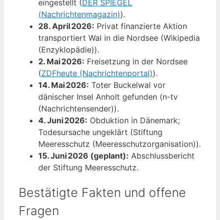
eingestellt (
DER SPIEGEL
(Nachrichtenmagazin)
).
28. April 2026:
Privat finanzierte Aktion
transportiert Wal in die Nordsee (Wikipedia
(Enzyklopädie)).
2. Mai 2026:
Freisetzung in der Nordsee
(
ZDFheute (Nachrichtenportal)
).
14. Mai 2026:
Toter Buckelwal vor
dänischer Insel Anholt gefunden (n-tv
(Nachrichtensender)).
4. Juni 2026:
Obduktion in Dänemark;
Todesursache ungeklärt (Stiftung
Meeresschutz (Meeresschutzorganisation)).
15. Juni 2026 (geplant):
Abschlussbericht
der Stiftung Meeresschutz.
Bestätigte Fakten und offene
Fragen