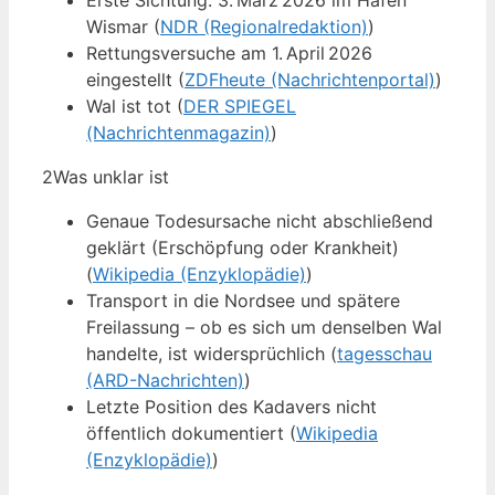
Erste Sichtung: 3. März 2026 im Hafen
Wismar (
NDR (Regionalredaktion)
)
Rettungsversuche am 1. April 2026
eingestellt (
ZDFheute (Nachrichtenportal)
)
Wal ist tot (
DER SPIEGEL
(Nachrichtenmagazin)
)
2
Was unklar ist
Genaue Todesursache nicht abschließend
geklärt (Erschöpfung oder Krankheit)
(
Wikipedia (Enzyklopädie)
)
Transport in die Nordsee und spätere
Freilassung – ob es sich um denselben Wal
handelte, ist widersprüchlich (
tagesschau
(ARD-Nachrichten)
)
Letzte Position des Kadavers nicht
öffentlich dokumentiert (
Wikipedia
(Enzyklopädie)
)