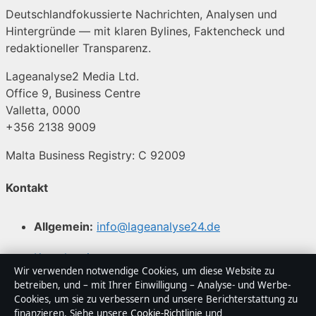
Deutschlandfokussierte Nachrichten, Analysen und
Hintergründe — mit klaren Bylines, Faktencheck und
redaktioneller Transparenz.
Lageanalyse2 Media Ltd.
Office 9, Business Centre
Valletta, 0000
+356 2138 9009
Malta Business Registry: C 92009
Kontakt
Allgemein:
info@lageanalyse24.de
Kontaktseite
Wir verwenden notwendige Cookies, um diese Website zu
betreiben, und – mit Ihrer Einwilligung – Analyse- und Werbe-
Tipp senden
Cookies, um sie zu verbessern und unsere Berichterstattung zu
finanzieren. Siehe unsere
Cookie-Richtlinie
und