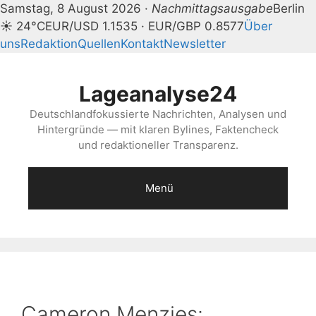
Samstag, 8 August 2026 ·
Nachmittagsausgabe
Berlin
☀ 24°C
EUR/USD 1.1535 · EUR/GBP 0.8577
Über
uns
Redaktion
Quellen
Kontakt
Newsletter
Zum
Inhalt
Lageanalyse24
springen
Deutschlandfokussierte Nachrichten, Analysen und
Hintergründe — mit klaren Bylines, Faktencheck
und redaktioneller Transparenz.
Menü
Cameron Menzies: