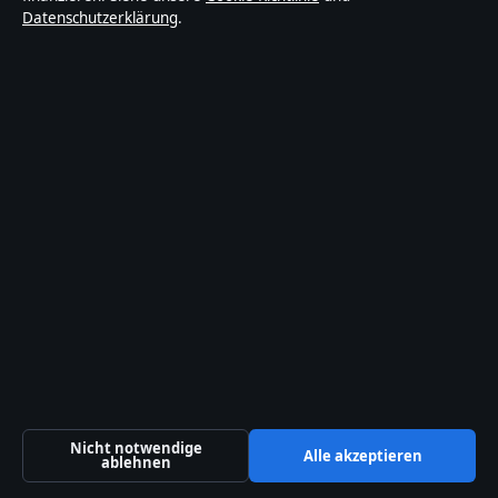
Datenschutzerklärung
.
Wirtschaft
© 2026 Lageanalyse24
Lageanalyse24
Deutschlandfokussierte Nachrichten, Analysen und
Hintergründe — mit klaren Bylines, Faktencheck und
redaktioneller Transparenz.
Nicht notwendige
Lageanalyse2 Media Ltd.
Alle akzeptieren
ablehnen
Office 9, Business Centre