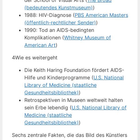
der School of Visual Arts (
The Broad
(bedeutendes Kunstmuseum)
)
1988: HIV-Diagnose (
PBS American Masters
(öffentlich-rechtlicher Sender)
)
1990: Tod an AIDS-bedingten
Komplikationen (
Whitney Museum of
American Art
)
4
Wie es weitergeht
Die Keith Haring Foundation fördert AIDS-
Hilfe und Kinderprogramme (
U.S. National
Library of Medicine (staatliche
Gesundheitsbibliothek)
)
Retrospektiven in Museen weltweit halten
sein Erbe lebendig (
U.S. National Library of
Medicine (staatliche
Gesundheitsbibliothek)
)
Sechs zentrale Fakten, die das Bild des Künstlers