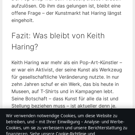
aufzulösen. Ob ihm das gelungen ist, bleibt eine
offene Frage – der Kunstmarkt hat Haring längst
eingeholt.
Fazit: Was bleibt von Keith
Haring?
Keith Haring war mehr als ein Pop-Art-Künstler –
er war ein Aktivist, der seine Kunst als Werkzeug
für gesellschaftliche Veränderung nutzte. In nur
zehn Jahren schuf er ein Werk, das bis heute in
Museen, auf T-Shirts und in Kampagnen lebt.
Seine Botschaft – dass Kunst für alle da ist und
Stellung beziehen muss – ist aktueller denn je.
Für die deutsche Kunstszene, die nach
Wir verwenden notwendige Cookies, um diese Website zu
authentischen, politischen Positionen sucht,
betreiben, und – mit Ihrer Einwilligung – Analyse- und Werbe-
bleibt Haring ein unerreichtes Vorbild: einer, der
Cookies, um sie zu verbessern und unsere Berichterstattung zu
finanzieren. Siehe unsere
Cookie-Richtlinie
und
gezeigt hat, dass man populär und politisch