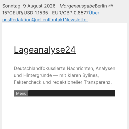
Sonntag, 9 August 2026 ·
Morgenausgabe
Berlin ⛅
15°C
EUR/USD 1.1535 · EUR/GBP 0.8577
Über
uns
Redaktion
Quellen
Kontakt
Newsletter
Zum
Inhalt
springen
Lageanalyse24
Deutschlandfokussierte Nachrichten, Analysen
und Hintergründe — mit klaren Bylines,
Faktencheck und redaktioneller Transparenz.
Menü