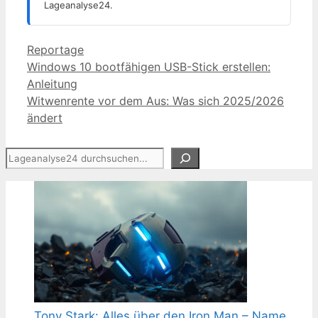
Lageanalyse24.
Kategorien
Reportage
Windows 10 bootfähigen USB-Stick erstellen:
Anleitung
Witwenrente vor dem Aus: Was sich 2025/2026
ändert
Suchen
Tony Stark: Alles über den Iron Man – Name,