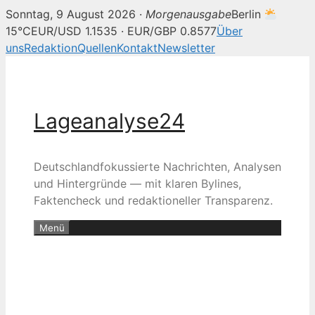
Sonntag, 9 August 2026 ·
Morgenausgabe
Berlin
15°C
EUR/USD 1.1535 · EUR/GBP 0.8577
Über
uns
Redaktion
Quellen
Kontakt
Newsletter
Zum
Inhalt
springen
Lageanalyse24
Deutschlandfokussierte Nachrichten, Analysen
und Hintergründe — mit klaren Bylines,
Faktencheck und redaktioneller Transparenz.
Menü