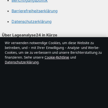
Berichtigungspolitik
Barrierefreiheitserklärung
Datenschutzerklärung
Über Lageanalyse24 in Kürze
Wir verwenden notwendige Cookies, um diese Website zu
Lageanalyse24 ist ein unabhängiger digitaler
betreiben, und – mit Ihrer Einwilligung – Analyse- und Werbe-
Nachrichtenanbieter mit Fokus auf Politik, Wirtschaft,
Cookies, um sie zu verbessern und unsere Berichterstattung zu
Technik und Gesellschaft in Deutschland. Jeder Artikel
finanzieren. Siehe unsere
Cookie-Richtlinie
und
Datenschutzerklärung
.
trägt eine Byline, wird von einem Redakteur geprüft und
vor der Veröffentlichung faktengecheckt.
Die Inhalte dienen ausschließlich der allgemeinen
Information. Allgemeine Anfragen:
info@lageanalyse24.de
. Berichtigungen:
corrections@lageanalyse24.de
.