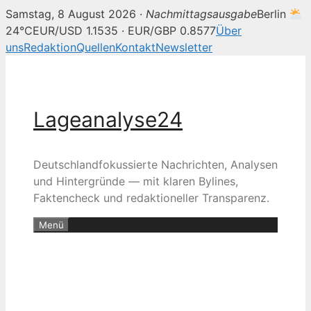
Samstag, 8 August 2026 ·
Nachmittagsausgabe
Berlin
24°C
EUR/USD 1.1535 · EUR/GBP 0.8577
Über
uns
Redaktion
Quellen
Kontakt
Newsletter
Zum
Inhalt
springen
Lageanalyse24
Deutschlandfokussierte Nachrichten, Analysen
und Hintergründe — mit klaren Bylines,
Faktencheck und redaktioneller Transparenz.
Menü