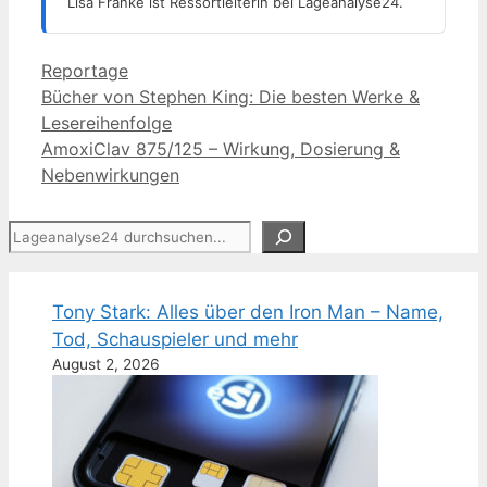
Lisa Franke ist Ressortleiterin bei Lageanalyse24.
Kategorien
Reportage
Bücher von Stephen King: Die besten Werke &
Lesereihenfolge
AmoxiClav 875/125 – Wirkung, Dosierung &
Nebenwirkungen
Suchen
Tony Stark: Alles über den Iron Man – Name,
Tod, Schauspieler und mehr
August 2, 2026