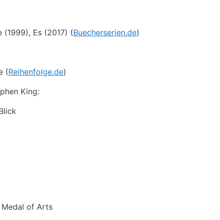
 (1999), Es (2017) (
Buecherserien.de
)
e (
Reihenfolge.de
)
ephen King:
Blick
 Medal of Arts