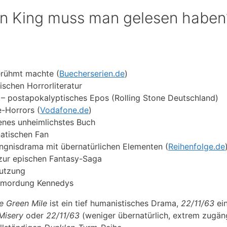
n King muss man gelesen haben
erühmt machte (
Buecherserien.de
)
ischen Horrorliteratur
– postapokalyptisches Epos (Rolling Stone Deutschland)
-Horrors (
Vodafone.de
)
enes unheimlichstes Buch
natischen Fan
ängnisdrama mit übernatürlichen Elementen (
Reihenfolge.de
zur epischen Fantasy-Saga
nutzung
Ermordung Kennedys
e Green Mile
ist ein tief humanistisches Drama,
22/11/63
ei
Misery
oder
22/11/63
(weniger übernatürlich, extrem zugäng