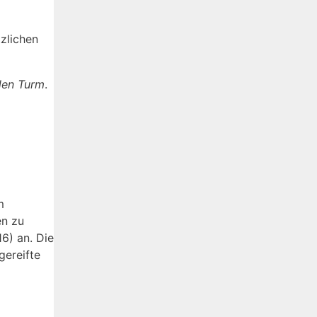
tzlichen
len Turm
.
m
en zu
6) an. Die
gereifte