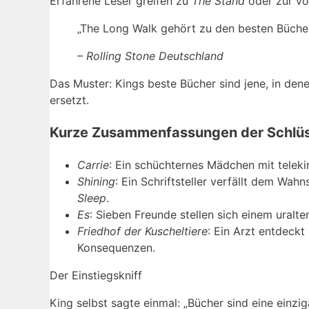
Erfahrene Leser greifen zu
The Stand
oder zur vo
„The Long Walk gehört zu den besten Büche
– Rolling Stone Deutschland
Das Muster: Kings beste Bücher sind jene, in den
ersetzt.
Kurze Zusammenfassungen der Schlü
Carrie
: Ein schüchternes Mädchen mit telekin
Shining
: Ein Schriftsteller verfällt dem Wa
Sleep
.
Es
: Sieben Freunde stellen sich einem uralte
Friedhof der Kuscheltiere
: Ein Arzt entdeckt
Konsequenzen.
Der Einstiegskniff
King selbst sagte einmal: „Bücher sind eine einzi