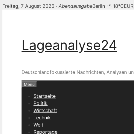
Freitag, 7 August 2026 ·
Abendausgabe
Berlin ⛅ 18°C
EUR
Zum
Inhalt
springen
Lageanalyse24
Deutschlandfokussierte Nachrichten, Analysen un
Menü
Startseite
Politik
Wirtschaft
Technik
Welt
Reportage