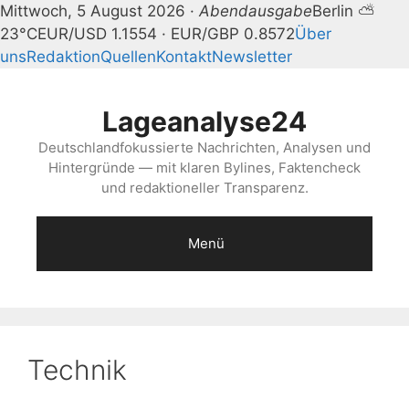
Mittwoch, 5 August 2026 ·
Abendausgabe
Berlin ⛅
23°C
EUR/USD 1.1554 · EUR/GBP 0.8572
Über
uns
Redaktion
Quellen
Kontakt
Newsletter
Zum
Inhalt
Lageanalyse24
springen
Deutschlandfokussierte Nachrichten, Analysen und
Hintergründe — mit klaren Bylines, Faktencheck
und redaktioneller Transparenz.
Menü
Technik