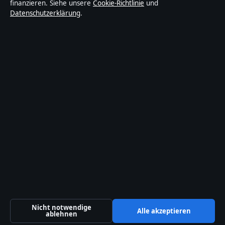
finanzieren. Siehe unsere
Cookie-Richtlinie
und
und vor der Veröffentlichung faktengecheckt.
Datenschutzerklärung
.
Die Inhalte dienen ausschließlich der allgemeinen
Information. Allgemeine Anfragen:
info@lageanalyse24.de
. Berichtigungen:
corrections@lageanalyse24.de
.
Herausgeber:
Lageanalyse2 Media Ltd., Valletta ·
Verantwortlicher Herausgeber:
Maximilian Möller,
Chefredakteur · Malta Business Registry C 92009
© 2026 Lageanalyse24 · Lageanalyse2 Media Ltd. ·
So prüfen wir unsere Berichterstattung
·
WorldRSS
Nicht notwendige
Alle akzeptieren
ablehnen
↑