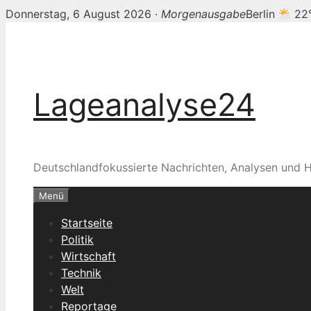
Donnerstag, 6 August 2026 ·
Morgenausgabe
Berlin
22
Zum
Inhalt
springen
Lageanalyse24
Deutschlandfokussierte Nachrichten, Analysen und H
Menü
Startseite
Politik
Wirtschaft
Technik
Welt
Reportage