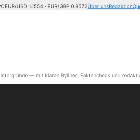
°C
EUR/USD 1.1554 · EUR/GBP 0.8572
Über uns
Redaktion
Qu
intergründe — mit klaren Bylines, Faktencheck und redaktio