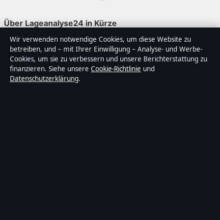
Über Lageanalyse24 in Kürze
Wir verwenden notwendige Cookies, um diese Website zu
Lageanalyse24 ist ein unabhängiger digitaler
betreiben, und – mit Ihrer Einwilligung – Analyse- und Werbe-
Nachrichtenanbieter mit Fokus auf Politik, Wirtschaft,
Cookies, um sie zu verbessern und unsere Berichterstattung zu
Technik und Gesellschaft in Deutschland. Jeder Artikel
finanzieren. Siehe unsere
Cookie-Richtlinie
und
Datenschutzerklärung
.
trägt eine Byline, wird von einem Redakteur geprüft und
vor der Veröffentlichung faktengecheckt.
Die Inhalte dienen ausschließlich der allgemeinen
Information. Allgemeine Anfragen:
info@lageanalyse24.de
. Berichtigungen:
corrections@lageanalyse24.de
.
Herausgeber:
Lageanalyse2 Media Ltd., Valletta ·
Verantwortlicher Herausgeber:
Maximilian Möller,
Chefredakteur · Malta Business Registry C 92009