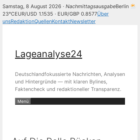
Samstag, 8 August 2026 ·
Nachmittagsausgabe
Berlin
23°C
EUR/USD 1.1535 · EUR/GBP 0.8577
Über
uns
Redaktion
Quellen
Kontakt
Newsletter
Zum
Inhalt
springen
Lageanalyse24
Deutschlandfokussierte Nachrichten, Analysen
und Hintergründe — mit klaren Bylines,
Faktencheck und redaktioneller Transparenz.
Menü