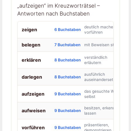
„aufzeigen“ im Kreuzworträtsel –
Antworten nach Buchstaben
deutlich machen,
zeigen
6 Buchstaben
vorführen
belegen
7 Buchstaben
mit Beweisen stützen
verständlich
erklären
8 Buchstaben
erläutern
ausführlich
darlegen
8 Buchstaben
auseinandersetzen
das gesuchte Wort
aufzeigen
9 Buchstaben
selbst
besitzen, erkennen
aufweisen
9 Buchstaben
lassen
präsentieren,
vorführen
9 Buchstaben
demonstrieren