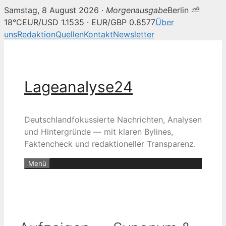
Samstag, 8 August 2026 ·
Morgenausgabe
Berlin ⛅
18°C
EUR/USD 1.1535 · EUR/GBP 0.8577
Über
uns
Redaktion
Quellen
Kontakt
Newsletter
Zum
Inhalt
springen
Lageanalyse24
Deutschlandfokussierte Nachrichten, Analysen
und Hintergründe — mit klaren Bylines,
Faktencheck und redaktioneller Transparenz.
Menü