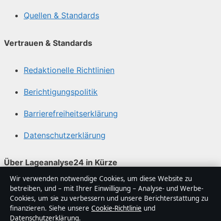
Quellen & Standards
Vertrauen & Standards
Redaktionelle Richtlinien
Berichtigungspolitik
Barrierefreiheitserklärung
Datenschutzerklärung
Über Lageanalyse24 in Kürze
Wir verwenden notwendige Cookies, um diese Website zu
Lageanalyse24 ist ein unabhängiger digitaler
betreiben, und – mit Ihrer Einwilligung – Analyse- und Werbe-
Nachrichtenanbieter mit Fokus auf Politik, Wirtschaft,
Cookies, um sie zu verbessern und unsere Berichterstattung zu
Technik und Gesellschaft in Deutschland. Jeder Artikel
finanzieren. Siehe unsere
Cookie-Richtlinie
und
Datenschutzerklärung
.
trägt eine Byline, wird von einem Redakteur geprüft und