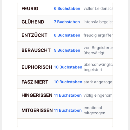
FEURIG
6 Buchstaben
voller Leidenschaft
GLÜHEND
7 Buchstaben
intensiv begeistert
ENTZÜCKT
8 Buchstaben
freudig ergriffen
von Begeisterung
BERAUSCHT
9 Buchstaben
überwältigt
überschwänglich
EUPHORISCH
10 Buchstaben
begeistert
FASZINIERT
10 Buchstaben
stark angezogen
HINGERISSEN
11 Buchstaben
völlig eingenommen
emotional
MITGERISSEN
11 Buchstaben
mitgezogen