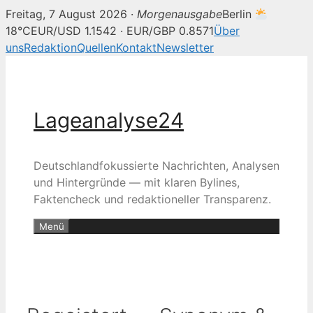
Freitag, 7 August 2026 ·
Morgenausgabe
Berlin
18°C
EUR/USD 1.1542 · EUR/GBP 0.8571
Über
uns
Redaktion
Quellen
Kontakt
Newsletter
Zum
Inhalt
springen
Lageanalyse24
Deutschlandfokussierte Nachrichten, Analysen
und Hintergründe — mit klaren Bylines,
Faktencheck und redaktioneller Transparenz.
Menü