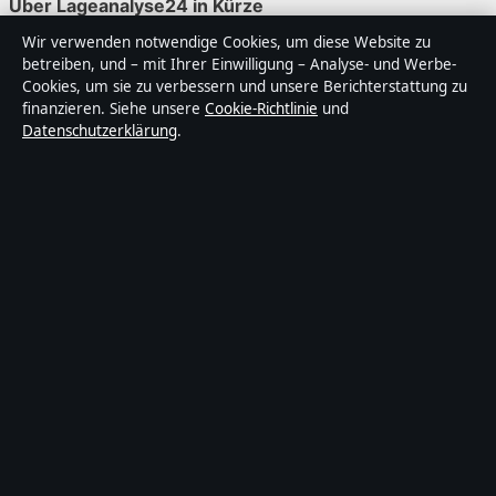
Über Lageanalyse24 in Kürze
Wir verwenden notwendige Cookies, um diese Website zu
Lageanalyse24 ist ein unabhängiger digitaler
betreiben, und – mit Ihrer Einwilligung – Analyse- und Werbe-
Nachrichtenanbieter mit Fokus auf Politik, Wirtschaft,
Cookies, um sie zu verbessern und unsere Berichterstattung zu
Technik und Gesellschaft in Deutschland. Jeder Artikel
finanzieren. Siehe unsere
Cookie-Richtlinie
und
Datenschutzerklärung
.
trägt eine Byline, wird von einem Redakteur geprüft und
vor der Veröffentlichung faktengecheckt.
Die Inhalte dienen ausschließlich der allgemeinen
Information. Allgemeine Anfragen:
info@lageanalyse24.de
. Berichtigungen:
corrections@lageanalyse24.de
.
Herausgeber:
Lageanalyse2 Media Ltd., Valletta ·
Verantwortlicher Herausgeber:
Maximilian Möller,
Chefredakteur · Malta Business Registry C 92009
© 2026 Lageanalyse24 · Lageanalyse2 Media Ltd. ·