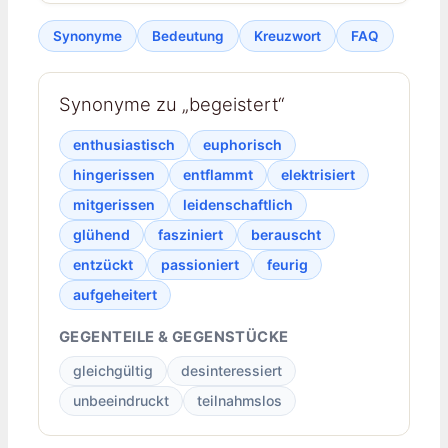
Synonyme
Bedeutung
Kreuzwort
FAQ
Synonyme zu „begeistert“
enthusiastisch
euphorisch
hingerissen
entflammt
elektrisiert
mitgerissen
leidenschaftlich
glühend
fasziniert
berauscht
entzückt
passioniert
feurig
aufgeheitert
GEGENTEILE & GEGENSTÜCKE
gleichgültig
desinteressiert
unbeeindruckt
teilnahmslos