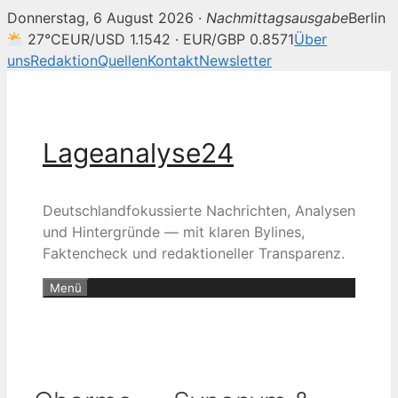
Donnerstag, 6 August 2026 ·
Nachmittagsausgabe
Berlin
27°C
EUR/USD 1.1542 · EUR/GBP 0.8571
Über
uns
Redaktion
Quellen
Kontakt
Newsletter
Zum
Inhalt
springen
Lageanalyse24
Deutschlandfokussierte Nachrichten, Analysen
und Hintergründe — mit klaren Bylines,
Faktencheck und redaktioneller Transparenz.
Menü