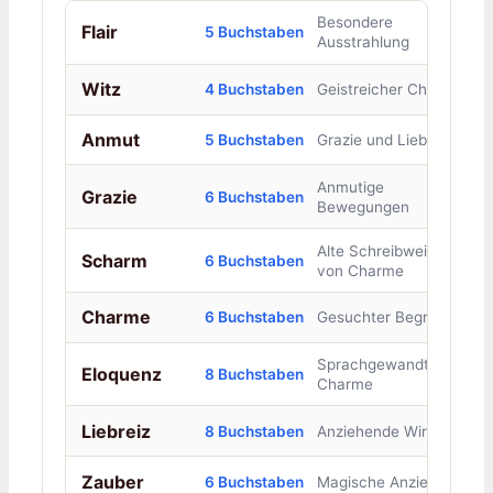
Besondere
Flair
5 Buchstaben
Ausstrahlung
Witz
4 Buchstaben
Geistreicher Charme
Anmut
5 Buchstaben
Grazie und Liebreiz
Anmutige
Grazie
6 Buchstaben
Bewegungen
Alte Schreibweise
Scharm
6 Buchstaben
von Charme
Charme
6 Buchstaben
Gesuchter Begriff
Sprachgewandter
Eloquenz
8 Buchstaben
Charme
Liebreiz
8 Buchstaben
Anziehende Wirkung
Zauber
6 Buchstaben
Magische Anziehung