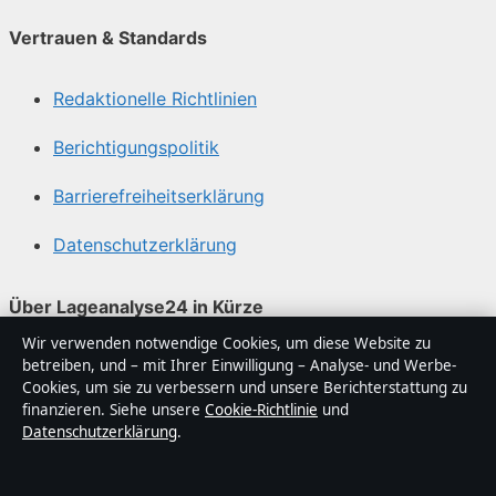
Vertrauen & Standards
Redaktionelle Richtlinien
Berichtigungspolitik
Barrierefreiheitserklärung
Datenschutzerklärung
Über Lageanalyse24 in Kürze
Wir verwenden notwendige Cookies, um diese Website zu
Lageanalyse24 ist ein unabhängiger digitaler
betreiben, und – mit Ihrer Einwilligung – Analyse- und Werbe-
Nachrichtenanbieter mit Fokus auf Politik, Wirtschaft,
Cookies, um sie zu verbessern und unsere Berichterstattung zu
Technik und Gesellschaft in Deutschland. Jeder Artikel
finanzieren. Siehe unsere
Cookie-Richtlinie
und
Datenschutzerklärung
.
trägt eine Byline, wird von einem Redakteur geprüft und
vor der Veröffentlichung faktengecheckt.