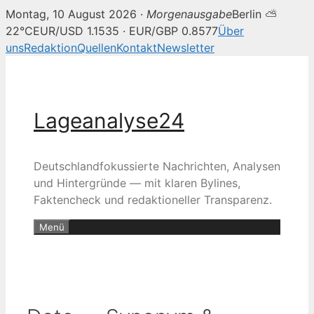
Montag, 10 August 2026 ·
Morgenausgabe
Berlin ⛅
22°C
EUR/USD 1.1535 · EUR/GBP 0.8577
Über
uns
Redaktion
Quellen
Kontakt
Newsletter
Zum
Inhalt
springen
Lageanalyse24
Deutschlandfokussierte Nachrichten, Analysen
und Hintergründe — mit klaren Bylines,
Faktencheck und redaktioneller Transparenz.
Menü