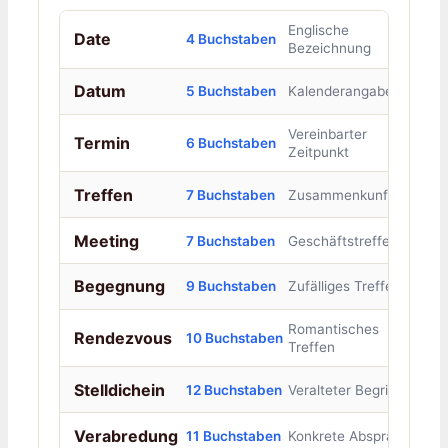
Englische
Date
4 Buchstaben
Bezeichnung
Datum
5 Buchstaben
Kalenderangabe
Vereinbarter
Termin
6 Buchstaben
Zeitpunkt
Treffen
7 Buchstaben
Zusammenkunft
Meeting
7 Buchstaben
Geschäftstreffen
Begegnung
9 Buchstaben
Zufälliges Treffen
Romantisches
Rendezvous
10 Buchstaben
Treffen
Stelldichein
12 Buchstaben
Veralteter Begriff
Verabredung
11 Buchstaben
Konkrete Absprache