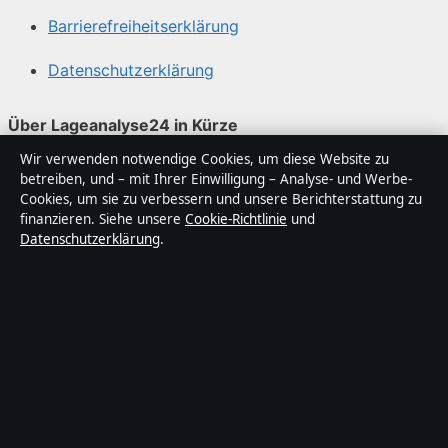
Barrierefreiheitserklärung
Datenschutzerklärung
Über Lageanalyse24 in Kürze
Wir verwenden notwendige Cookies, um diese Website zu
Lageanalyse24 ist ein unabhängiger digitaler
betreiben, und – mit Ihrer Einwilligung – Analyse- und Werbe-
Nachrichtenanbieter mit Fokus auf Politik, Wirtschaft,
Cookies, um sie zu verbessern und unsere Berichterstattung zu
Technik und Gesellschaft in Deutschland. Jeder Artikel
finanzieren. Siehe unsere
Cookie-Richtlinie
und
Datenschutzerklärung
.
trägt eine Byline, wird von einem Redakteur geprüft und
vor der Veröffentlichung faktengecheckt.
Die Inhalte dienen ausschließlich der allgemeinen
Information. Allgemeine Anfragen:
info@lageanalyse24.de
. Berichtigungen:
corrections@lageanalyse24.de
.