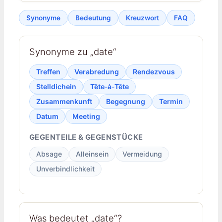
Synonyme
Bedeutung
Kreuzwort
FAQ
Synonyme zu „date“
Treffen
Verabredung
Rendezvous
Stelldichein
Tête‑à‑Tête
Zusammenkunft
Begegnung
Termin
Datum
Meeting
GEGENTEILE & GEGENSTÜCKE
Absage
Alleinsein
Vermeidung
Unverbindlichkeit
Was bedeutet „date“?