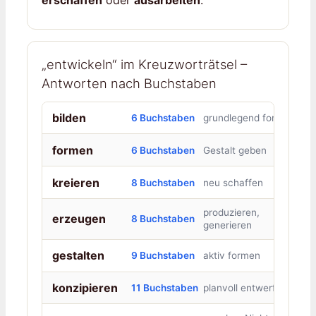
erschaffen
oder
ausarbeiten
.
„entwickeln“ im Kreuzworträtsel –
Antworten nach Buchstaben
bilden
6 Buchstaben
grundlegend formen
formen
6 Buchstaben
Gestalt geben
kreieren
8 Buchstaben
neu schaffen
produzieren,
erzeugen
8 Buchstaben
generieren
gestalten
9 Buchstaben
aktiv formen
konzipieren
11 Buchstaben
planvoll entwerfen