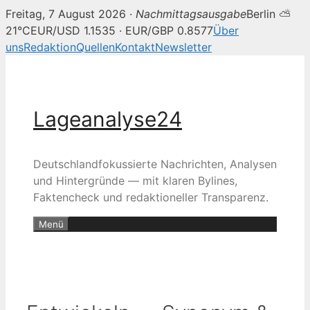
Freitag, 7 August 2026 ·
Nachmittagsausgabe
Berlin ⛅
21°C
EUR/USD 1.1535 · EUR/GBP 0.8577
Über
uns
Redaktion
Quellen
Kontakt
Newsletter
Zum
Inhalt
springen
Lageanalyse24
Deutschlandfokussierte Nachrichten, Analysen
und Hintergründe — mit klaren Bylines,
Faktencheck und redaktioneller Transparenz.
Menü