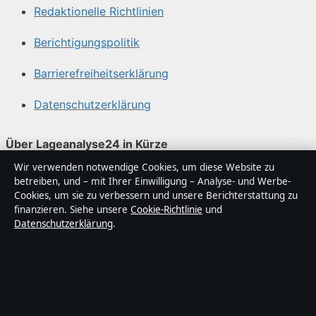
Redaktionelle Richtlinien
Berichtigungspolitik
Barrierefreiheitserklärung
Datenschutzerklärung
Über Lageanalyse24 in Kürze
Wir verwenden notwendige Cookies, um diese Website zu
Lageanalyse24 ist ein unabhängiger digitaler
betreiben, und – mit Ihrer Einwilligung – Analyse- und Werbe-
Nachrichtenanbieter mit Fokus auf Politik, Wirtschaft,
Cookies, um sie zu verbessern und unsere Berichterstattung zu
Technik und Gesellschaft in Deutschland. Jeder Artikel
finanzieren. Siehe unsere
Cookie-Richtlinie
und
Datenschutzerklärung
.
trägt eine Byline, wird von einem Redakteur geprüft und
vor der Veröffentlichung faktengecheckt.
Die Inhalte dienen ausschließlich der allgemeinen
Information. Allgemeine Anfragen:
info@lageanalyse24.de
. Berichtigungen: