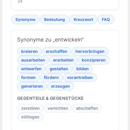
24
Synonyme
Bedeutung
Kreuzwort
FAQ
Synonyme zu „entwickeln“
kreieren
erschaffen
hervorbringen
ausarbeiten
erarbeiten
konzipieren
entwerfen
gestalten
bilden
formen
fördern
vorantreiben
generieren
erzeugen
GEGENTEILE & GEGENSTÜCKE
zerstören
vernichten
abschaffen
stilllegen