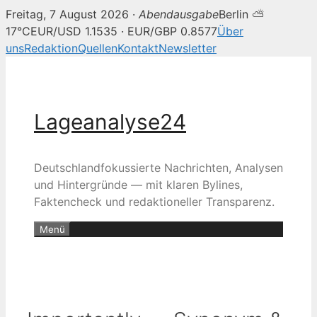
Freitag, 7 August 2026 ·
Abendausgabe
Berlin ⛅
17°C
EUR/USD 1.1535 · EUR/GBP 0.8577
Über
uns
Redaktion
Quellen
Kontakt
Newsletter
Zum
Inhalt
springen
Lageanalyse24
Deutschlandfokussierte Nachrichten, Analysen
und Hintergründe — mit klaren Bylines,
Faktencheck und redaktioneller Transparenz.
Menü