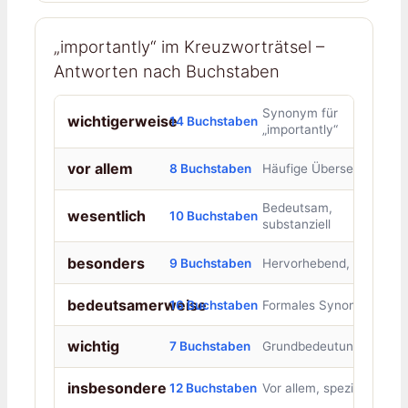
„importantly“ im Kreuzworträtsel –
Antworten nach Buchstaben
Synonym für
wichtigerweise
14 Buchstaben
„importantly“
vor allem
8 Buchstaben
Häufige Übersetzung
Bedeutsam,
wesentlich
10 Buchstaben
substanziell
besonders
9 Buchstaben
Hervorhebend, extra
bedeutsamerweise
16 Buchstaben
Formales Synonym
wichtig
7 Buchstaben
Grundbedeutung
insbesondere
12 Buchstaben
Vor allem, speziell