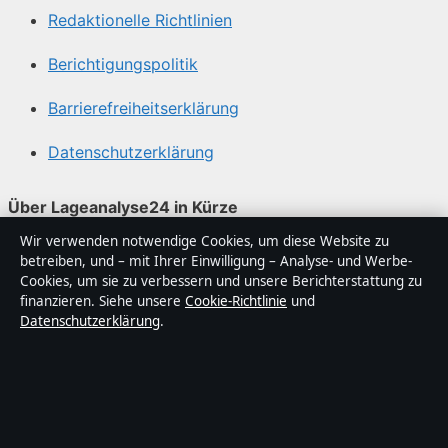
Redaktionelle Richtlinien
Berichtigungspolitik
Barrierefreiheitserklärung
Datenschutzerklärung
Über Lageanalyse24 in Kürze
Wir verwenden notwendige Cookies, um diese Website zu
Lageanalyse24 ist ein unabhängiger digitaler
betreiben, und – mit Ihrer Einwilligung – Analyse- und Werbe-
Nachrichtenanbieter mit Fokus auf Politik, Wirtschaft,
Cookies, um sie zu verbessern und unsere Berichterstattung zu
Technik und Gesellschaft in Deutschland. Jeder Artikel
finanzieren. Siehe unsere
Cookie-Richtlinie
und
Datenschutzerklärung
.
trägt eine Byline, wird von einem Redakteur geprüft und
vor der Veröffentlichung faktengecheckt.
Die Inhalte dienen ausschließlich der allgemeinen
Information. Allgemeine Anfragen:
info@lageanalyse24.de
. Berichtigungen: