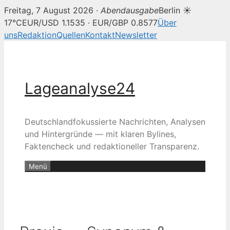
Freitag, 7 August 2026 ·
Abendausgabe
Berlin ☀
17°C
EUR/USD 1.1535 · EUR/GBP 0.8577
Über
uns
Redaktion
Quellen
Kontakt
Newsletter
Zum
Inhalt
springen
Lageanalyse24
Deutschlandfokussierte Nachrichten, Analysen
und Hintergründe — mit klaren Bylines,
Faktencheck und redaktioneller Transparenz.
Menü