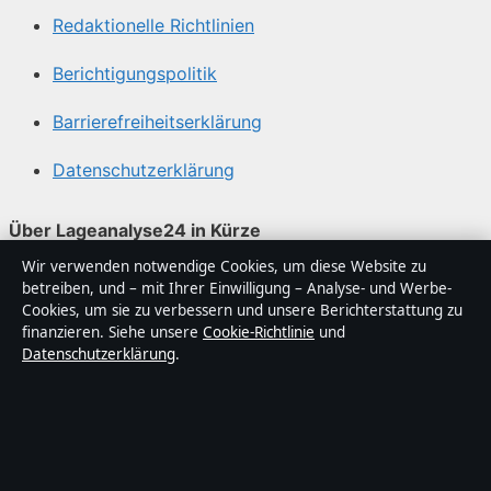
Redaktionelle Richtlinien
Berichtigungspolitik
Barrierefreiheitserklärung
Datenschutzerklärung
Über Lageanalyse24 in Kürze
Wir verwenden notwendige Cookies, um diese Website zu
Lageanalyse24 ist ein unabhängiger digitaler
betreiben, und – mit Ihrer Einwilligung – Analyse- und Werbe-
Nachrichtenanbieter mit Fokus auf Politik, Wirtschaft,
Cookies, um sie zu verbessern und unsere Berichterstattung zu
Technik und Gesellschaft in Deutschland. Jeder Artikel
finanzieren. Siehe unsere
Cookie-Richtlinie
und
Datenschutzerklärung
.
trägt eine Byline, wird von einem Redakteur geprüft und
vor der Veröffentlichung faktengecheckt.
Die Inhalte dienen ausschließlich der allgemeinen
Information. Allgemeine Anfragen: