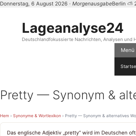
Donnerstag, 6 August 2026 ·
Morgenausgabe
Berlin ⛅ 
Zum
Inhalt
Lageanalyse24
springen
Deutschlandfokussierte Nachrichten, Analysen und H
Menü
Startse
Pretty — Synonym & alt
Hem
›
Synonyme & Wortlexikon
› Pretty — Synonym & alternatives Wo
Das englische Adjektiv „pretty“ wird im Deutschen oft