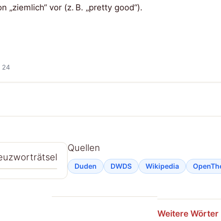
„ziemlich“ vor (z. B. „pretty good“).
e 24
Quellen
reuzworträtsel
Duden
DWDS
Wikipedia
OpenTh
Weitere Wörter