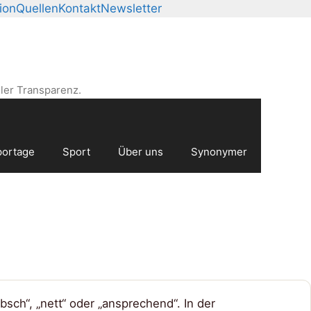
ion
Quellen
Kontakt
Newsletter
ler Transparenz.
ortage
Sport
Über uns
Synonymer
sch“, „nett“ oder „ansprechend“. In der