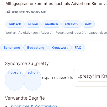
Alltagssprache kommt es auch als Adverb im Sinne von 
HÄUFIGSTE SYNONYME:
hübsch
schön
niedlich
attraktiv
nett
Wortart: Adjektiv (auch Adverb) · Redaktionell geprüft · Lageanalys
Synonyme
Bedeutung
Kreuzwort
FAQ
Synonyme zu „pretty“
hübsch
schön
„pretty“ im K
<span class="ds
Verwandte Begriffe
Synonyme & Wortlexikon