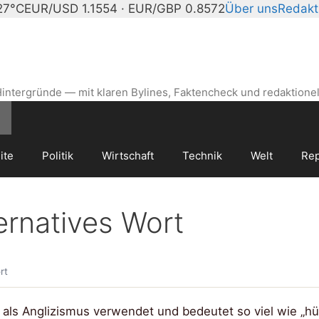
27°C
EUR/USD 1.1554 · EUR/GBP 0.8572
Über uns
Redakt
intergründe — mit klaren Bylines, Faktencheck und redaktionel
ite
Politik
Wirtschaft
Technik
Welt
Rep
ernatives Wort
rt
 als Anglizismus verwendet und bedeutet so viel wie „hüb