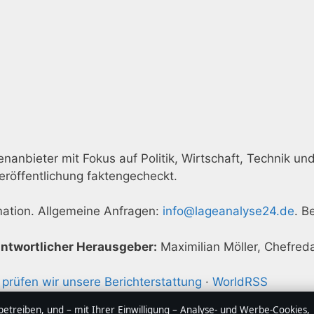
nanbieter mit Fokus auf Politik, Wirtschaft, Technik und
eröffentlichung faktengecheckt.
rmation. Allgemeine Anfragen:
info@lageanalyse24.de
. B
ntwortlicher Herausgeber:
Maximilian Möller, Chefred
 prüfen wir unsere Berichterstattung
·
WorldRSS
treiben, und – mit Ihrer Einwilligung – Analyse- und Werbe-Cookies,