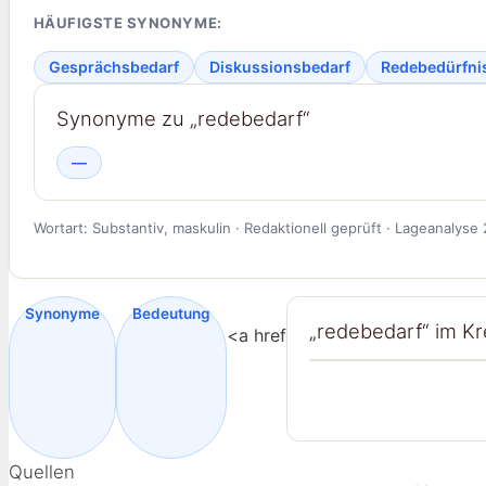
HÄUFIGSTE SYNONYME:
Gesprächsbedarf
Diskussionsbedarf
Redebedürfni
Synonyme zu „redebedarf“
—
Wortart: Substantiv, maskulin · Redaktionell geprüft · Lageanalyse
Synonyme
Bedeutung
„redebedarf“ im K
<a href
Quellen