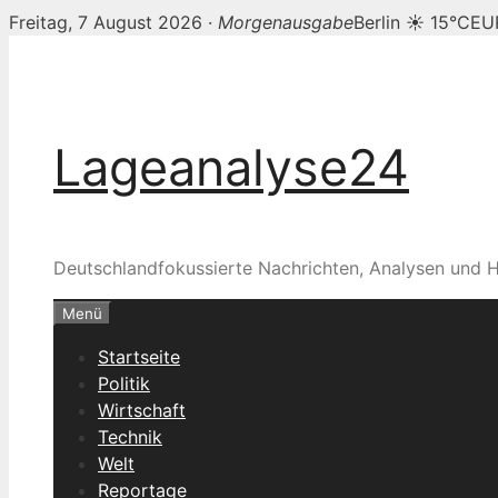
Freitag, 7 August 2026 ·
Morgenausgabe
Berlin ☀ 15°C
EU
Zum
Inhalt
springen
Lageanalyse24
Deutschlandfokussierte Nachrichten, Analysen und H
Menü
Startseite
Politik
Wirtschaft
Technik
Welt
Reportage