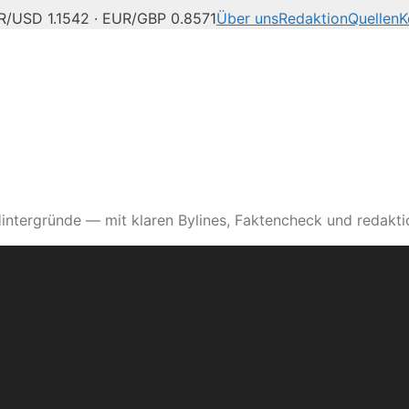
R/USD 1.1542 · EUR/GBP 0.8571
Über uns
Redaktion
Quellen
K
intergründe — mit klaren Bylines, Faktencheck und redaktio