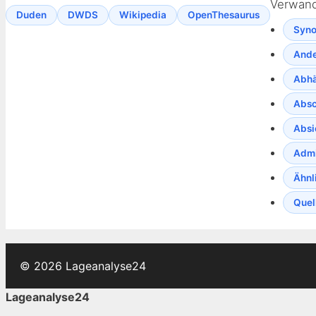
Verwand
Duden
DWDS
Wikipedia
OpenThesaurus
Syno
Ande
Abhä
Absc
Absi
Admi
Ähnl
Quel
© 2026 Lageanalyse24
Lageanalyse24