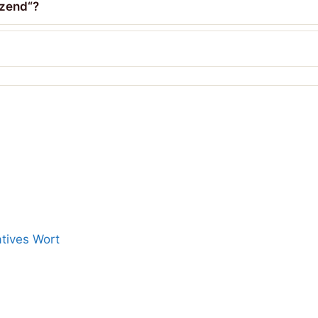
izend“?
tives Wort