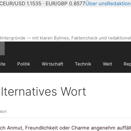
°C
EUR/USD 1.1535 · EUR/GBP 0.8577
Über uns
Redaktion
intergründe — mit klaren Bylines, Faktencheck und redaktionel
ite
Politik
Wirtschaft
Technik
Welt
Rep
ternatives Wort
Wort
ch Anmut, Freundlichkeit oder Charme angenehm auffällt; 