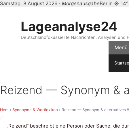
Samstag, 8 August 2026 ·
Morgenausgabe
Berlin ☀ 14
Zum
Inhalt
Lageanalyse24
springen
Deutschlandfokussierte Nachrichten, Analysen und H
Menü
Startse
Reizend — Synonym & al
Hem
›
Synonyme & Wortlexikon
› Reizend — Synonym & alternatives 
„Reizend“ beschreibt eine Person oder Sache, die dur