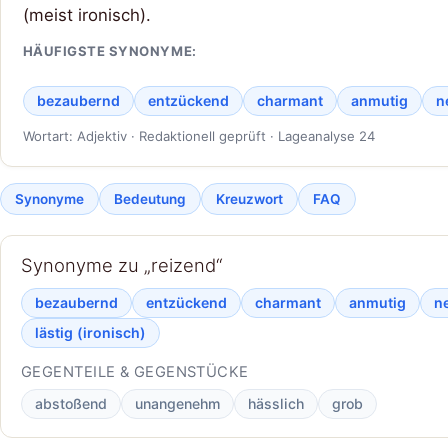
(meist ironisch).
HÄUFIGSTE SYNONYME:
bezaubernd
entzückend
charmant
anmutig
n
Wortart: Adjektiv · Redaktionell geprüft · Lageanalyse 24
Synonyme
Bedeutung
Kreuzwort
FAQ
Synonyme zu „reizend“
bezaubernd
entzückend
charmant
anmutig
ne
lästig (ironisch)
GEGENTEILE & GEGENSTÜCKE
abstoßend
unangenehm
hässlich
grob