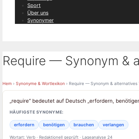
Sport
Über uns
Synonymer
Require — Synonym & al
Hem
›
Synonyme & Wortlexikon
› Require — Synonym & alternatives
„require“ bedeutet auf Deutsch „erfordern, benötige
HÄUFIGSTE SYNONYME:
erfordern
benötigen
brauchen
verlangen
Wortart: Verb · Redaktionell geprüft · Lageanalyse 24