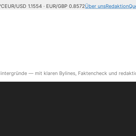
°C
EUR/USD 1.1554 · EUR/GBP 0.8572
Über uns
Redaktion
Qu
intergründe — mit klaren Bylines, Faktencheck und redaktio