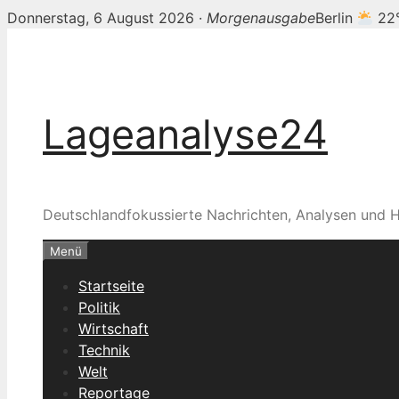
Donnerstag, 6 August 2026 ·
Morgenausgabe
Berlin
22
Zum
Inhalt
springen
Lageanalyse24
Deutschlandfokussierte Nachrichten, Analysen und H
Menü
Startseite
Politik
Wirtschaft
Technik
Welt
Reportage