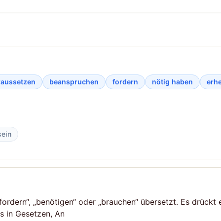
raussetzen
beanspruchen
fordern
nötig haben
erh
sein
fordern“, „benötigen“ oder „brauchen“ übersetzt. Es drückt
s in Gesetzen, An