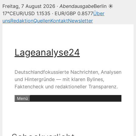
Freitag, 7 August 2026 ·
Abendausgabe
Berlin ☀
17°C
EUR/USD 1.1535 · EUR/GBP 0.8577
Über
uns
Redaktion
Quellen
Kontakt
Newsletter
Zum
Inhalt
springen
Lageanalyse24
Deutschlandfokussierte Nachrichten, Analysen
und Hintergründe — mit klaren Bylines,
Faktencheck und redaktioneller Transparenz.
Menü