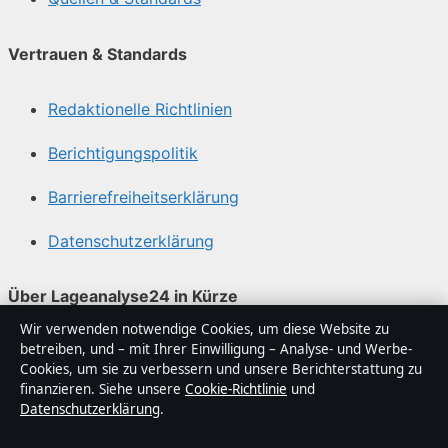
Vertrauen & Standards
Redaktionelle Richtlinien
Berichtigungspolitik
Barrierefreiheitserklärung
Datenschutzerklärung
Über Lageanalyse24 in Kürze
Wir verwenden notwendige Cookies, um diese Website zu
Lageanalyse24 ist ein unabhängiger digitaler
betreiben, und – mit Ihrer Einwilligung – Analyse- und Werbe-
Nachrichtenanbieter mit Fokus auf Politik, Wirtschaft,
Cookies, um sie zu verbessern und unsere Berichterstattung zu
Technik und Gesellschaft in Deutschland. Jeder Artikel
finanzieren. Siehe unsere
Cookie-Richtlinie
und
Datenschutzerklärung
.
trägt eine Byline, wird von einem Redakteur geprüft und
vor der Veröffentlichung faktengecheckt.