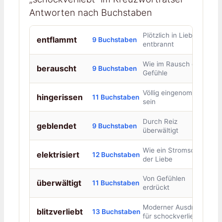
Antworten nach Buchstaben
Plötzlich in Liebe
entflammt
9 Buchstaben
entbrannt
Wie im Rausch der
berauscht
9 Buchstaben
Gefühle
Völlig eingenommen
hingerissen
11 Buchstaben
sein
Durch Reiz
geblendet
9 Buchstaben
überwältigt
Wie ein Stromschlag
elektrisiert
12 Buchstaben
der Liebe
Von Gefühlen
überwältigt
11 Buchstaben
erdrückt
Moderner Ausdruck
blitzverliebt
13 Buchstaben
für schockverliebt