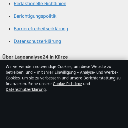
Redaktionelle Richtlinien
Berichtigungspolitik
Barrierefreiheitserklärung
Datenschutzerklärung
Über Lageanalyse24 in Kürze
Wir verwenden notwendige Cookies, um diese Website zu
Lageanalyse24 ist ein unabhängiger digitaler
betreiben, und – mit Ihrer Einwilligung – Analyse- und Werbe-
Nachrichtenanbieter mit Fokus auf Politik, Wirtschaft,
Cookies, um sie zu verbessern und unsere Berichterstattung zu
Technik und Gesellschaft in Deutschland. Jeder Artikel
finanzieren. Siehe unsere
Cookie-Richtlinie
und
Datenschutzerklärung
.
trägt eine Byline, wird von einem Redakteur geprüft und
vor der Veröffentlichung faktengecheckt.
Die Inhalte dienen ausschließlich der allgemeinen
Information. Allgemeine Anfragen:
info@lageanalyse24.de
. Berichtigungen: