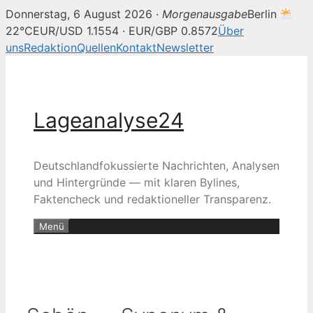
Donnerstag, 6 August 2026 ·
Morgenausgabe
Berlin
22°C
EUR/USD 1.1554 · EUR/GBP 0.8572
Über
uns
Redaktion
Quellen
Kontakt
Newsletter
Zum
Inhalt
springen
Lageanalyse24
Deutschlandfokussierte Nachrichten, Analysen
und Hintergründe — mit klaren Bylines,
Faktencheck und redaktioneller Transparenz.
Menü