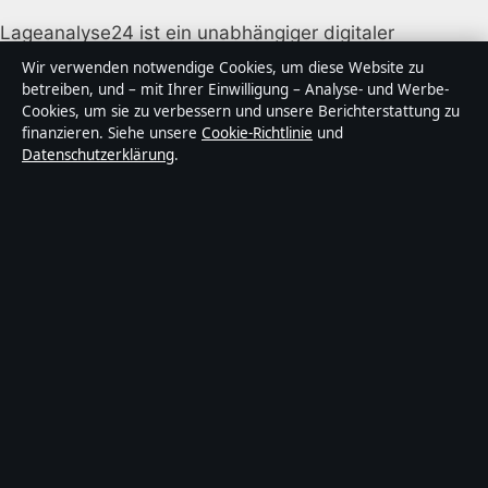
Lageanalyse24 ist ein unabhängiger digitaler
Nachrichtenanbieter mit Fokus auf Politik, Wirtschaft,
Wir verwenden notwendige Cookies, um diese Website zu
Technik und Gesellschaft in Deutschland. Jeder Artikel
betreiben, und – mit Ihrer Einwilligung – Analyse- und Werbe-
Cookies, um sie zu verbessern und unsere Berichterstattung zu
trägt eine Byline, wird von einem Redakteur geprüft
finanzieren. Siehe unsere
Cookie-Richtlinie
und
und vor der Veröffentlichung faktengecheckt.
Datenschutzerklärung
.
Die Inhalte dienen ausschließlich der allgemeinen
Information. Allgemeine Anfragen:
info@lageanalyse24.de
. Berichtigungen:
corrections@lageanalyse24.de
.
Herausgeber:
Lageanalyse2 Media Ltd., Valletta ·
Verantwortlicher Herausgeber:
Maximilian Möller,
Chefredakteur · Malta Business Registry C 92009
© 2026 Lageanalyse24 · Lageanalyse2 Media Ltd. ·