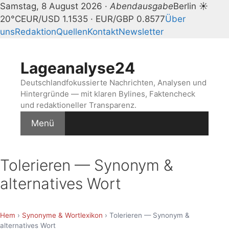
Samstag, 8 August 2026 ·
Abendausgabe
Berlin ☀
20°C
EUR/USD 1.1535 · EUR/GBP 0.8577
Über
uns
Redaktion
Quellen
Kontakt
Newsletter
Zum
Inhalt
Lageanalyse24
springen
Deutschlandfokussierte Nachrichten, Analysen und
Hintergründe — mit klaren Bylines, Faktencheck
und redaktioneller Transparenz.
Menü
Tolerieren — Synonym &
alternatives Wort
Hem
›
Synonyme & Wortlexikon
› Tolerieren — Synonym &
alternatives Wort