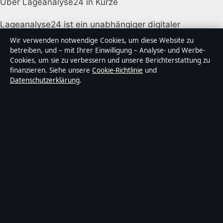
Über Lageanalyse24 in Kürze
Lageanalyse24 ist ein unabhängiger digitaler
Nachrichtenanbieter mit Fokus auf Politik, Wirtschaft,
Wir verwenden notwendige Cookies, um diese Website zu
Technik und Gesellschaft in Deutschland. Jeder Artikel
betreiben, und – mit Ihrer Einwilligung – Analyse- und Werbe-
Cookies, um sie zu verbessern und unsere Berichterstattung zu
trägt eine Byline, wird von einem Redakteur geprüft
finanzieren. Siehe unsere
Cookie-Richtlinie
und
und vor der Veröffentlichung faktengecheckt.
Datenschutzerklärung
.
Die Inhalte dienen ausschließlich der allgemeinen
Information. Allgemeine Anfragen:
info@lageanalyse24.de
. Berichtigungen:
corrections@lageanalyse24.de
.
Herausgeber:
Lageanalyse2 Media Ltd., Valletta ·
Verantwortlicher Herausgeber:
Maximilian Möller,
Chefredakteur · Malta Business Registry C 92009