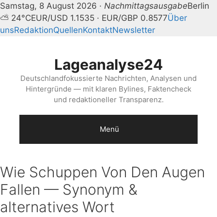
Samstag, 8 August 2026 ·
Nachmittagsausgabe
Berlin
⛅ 24°C
EUR/USD 1.1535 · EUR/GBP 0.8577
Über
uns
Redaktion
Quellen
Kontakt
Newsletter
Zum
Inhalt
Lageanalyse24
springen
Deutschlandfokussierte Nachrichten, Analysen und
Hintergründe — mit klaren Bylines, Faktencheck
und redaktioneller Transparenz.
Menü
Wie Schuppen Von Den Augen
Fallen — Synonym &
alternatives Wort