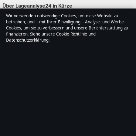
Über Lageanalyse24 in Kürze
Wir verwenden notwendige Cookies, um diese Website zu
Lageanalyse24 ist ein unabhängiger digitaler
betreiben, und – mit Ihrer Einwilligung – Analyse- und Werbe-
Nachrichtenanbieter mit Fokus auf Politik, Wirtschaft,
Cookies, um sie zu verbessern und unsere Berichterstattung zu
Technik und Gesellschaft in Deutschland. Jeder Artikel
finanzieren. Siehe unsere
Cookie-Richtlinie
und
Datenschutzerklärung
.
trägt eine Byline, wird von einem Redakteur geprüft und
vor der Veröffentlichung faktengecheckt.
Die Inhalte dienen ausschließlich der allgemeinen
Information. Allgemeine Anfragen:
info@lageanalyse24.de
. Berichtigungen:
corrections@lageanalyse24.de
.
Herausgeber:
Lageanalyse2 Media Ltd., Valletta ·
Verantwortlicher Herausgeber:
Maximilian Möller,
Chefredakteur · Malta Business Registry C 92009
© 2026 Lageanalyse24 · Lageanalyse2 Media Ltd. ·