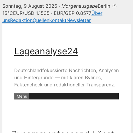
Sonntag, 9 August 2026 ·
Morgenausgabe
Berlin ⛅
15°C
EUR/USD 1.1535 · EUR/GBP 0.8577
Über
uns
Redaktion
Quellen
Kontakt
Newsletter
Zum
Inhalt
springen
Lageanalyse24
Deutschlandfokussierte Nachrichten, Analysen
und Hintergründe — mit klaren Bylines,
Faktencheck und redaktioneller Transparenz.
Menü