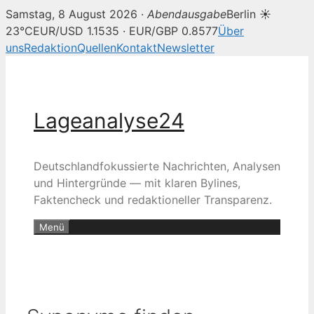
Samstag, 8 August 2026 ·
Abendausgabe
Berlin ☀
23°C
EUR/USD 1.1535 · EUR/GBP 0.8577
Über
uns
Redaktion
Quellen
Kontakt
Newsletter
Zum
Inhalt
springen
Lageanalyse24
Deutschlandfokussierte Nachrichten, Analysen
und Hintergründe — mit klaren Bylines,
Faktencheck und redaktioneller Transparenz.
Menü