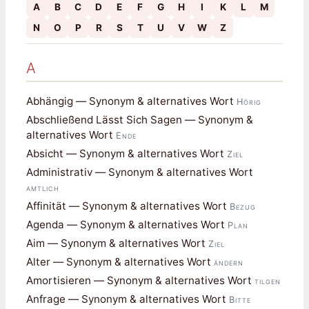
A
B
C
D
E
F
G
H
I
K
L
M
N
O
P
R
S
T
U
V
W
Z
A
Abhängig — Synonym & alternatives Wort
Hörig
Abschließend Lässt Sich Sagen — Synonym &
alternatives Wort
Ende
Absicht — Synonym & alternatives Wort
Ziel
Administrativ — Synonym & alternatives Wort
amtlich
Affinität — Synonym & alternatives Wort
Bezug
Agenda — Synonym & alternatives Wort
Plan
Aim — Synonym & alternatives Wort
Ziel
Alter — Synonym & alternatives Wort
ändern
Amortisieren — Synonym & alternatives Wort
tilgen
Anfrage — Synonym & alternatives Wort
Bitte