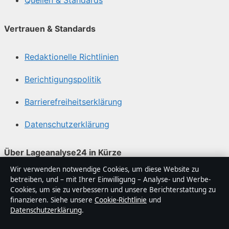
Quellen & Standards
Vertrauen & Standards
Redaktionelle Richtlinien
Berichtigungspolitik
Barrierefreiheitserklärung
Datenschutzerklärung
Über Lageanalyse24 in Kürze
Wir verwenden notwendige Cookies, um diese Website zu
Lageanalyse24 ist ein unabhängiger digitaler
betreiben, und – mit Ihrer Einwilligung – Analyse- und Werbe-
Nachrichtenanbieter mit Fokus auf Politik, Wirtschaft,
Cookies, um sie zu verbessern und unsere Berichterstattung zu
Technik und Gesellschaft in Deutschland. Jeder Artikel
finanzieren. Siehe unsere
Cookie-Richtlinie
und
Datenschutzerklärung
.
trägt eine Byline, wird von einem Redakteur geprüft und
vor der Veröffentlichung faktengecheckt.